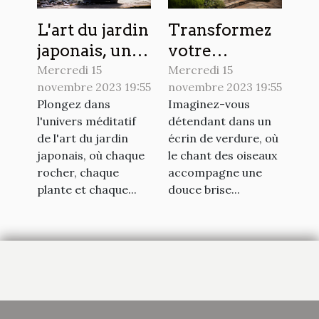
L'art du jardin
Transformez
japonais, une
votre
sérénité à
extérieur en
Mercredi 15
Mercredi 15
novembre 2023 19:55
novembre 2023 19:55
portée de
un paradis
Plongez dans
Imaginez-vous
main
vert
l'univers méditatif
détendant dans un
de l'art du jardin
écrin de verdure, où
japonais, où chaque
le chant des oiseaux
rocher, chaque
accompagne une
plante et chaque...
douce brise...