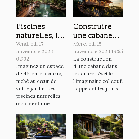
Piscines
Construire
naturelles, le
une cabane
luxe
dans les
Vendredi 17
Mercredi 15
novembre 2023
novembre 2023 19:55
écologique
arbres, le
02:02
La construction
chez soi
guide ultime
Imaginez un espace
d'une cabane dans
de détente luxueux,
les arbres éveille
niché au cœur de
l'imaginaire collectif,
votre jardin. Les
rappelant les jours...
piscines naturelles
incarnent une...