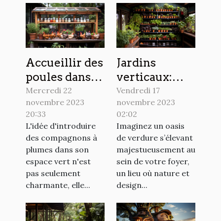
Accueillir des
Jardins
poules dans
verticaux:
son jardin,
révolution
Mercredi 22
Vendredi 17
novembre 2023
novembre 2023
une idée
pour les petits
20:33
02:02
originale
espaces
L'idée d'introduire
Imaginez un oasis
des compagnons à
de verdure s’élevant
plumes dans son
majestueusement au
espace vert n'est
sein de votre foyer,
pas seulement
un lieu où nature et
charmante, elle...
design...