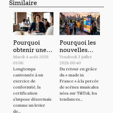
Similaire
Pourquoi
Pourquoi les
obtenir une
nouvelles
certification
tendances
Mardi 4 août 2026
Vendredi 3 juillet
01:06
2026 00:40
pourrait
culturelles
Longtemps
Du retour en grâce
transformer
redessinent la
cantonnée à un
du « made in
la réputation
une des
exercice de
France » à la percée
de votre
actualités
conformité, la
de scènes musicales
entreprise
certification
nées sur TikTok, les
s’impose désormais
tendances...
comme un levier
de...