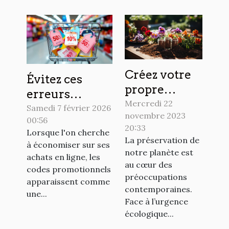
Créez votre
Évitez ces
propre
erreurs
compost
Mercredi 22
courantes en
Samedi 7 février 2026
novembre 2023
pour un
00:56
utilisant des
20:33
jardin écolo
Lorsque l'on cherche
codes
La préservation de
à économiser sur ses
promotionnels
notre planète est
achats en ligne, les
au cœur des
codes promotionnels
préoccupations
apparaissent comme
contemporaines.
une...
Face à l’urgence
écologique...