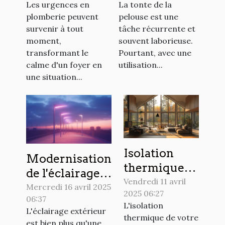
Les urgences en
La tonte de la
d'urgence en
tondeuse
plomberie peuvent
pelouse est une
plomberie
électrique
survenir à tout
tâche récurrente et
moment,
souvent laborieuse.
transformant le
Pourtant, avec une
calme d'un foyer en
utilisation...
une situation...
Isolation
Modernisation
thermique
de l'éclairage
maison
Vendredi 11 avril
extérieur
Mercredi 16 avril 2025
2025 06:27
économies et
06:37
tendances et
L'isolation
confort
L'éclairage extérieur
économie
thermique de votre
est bien plus qu'une