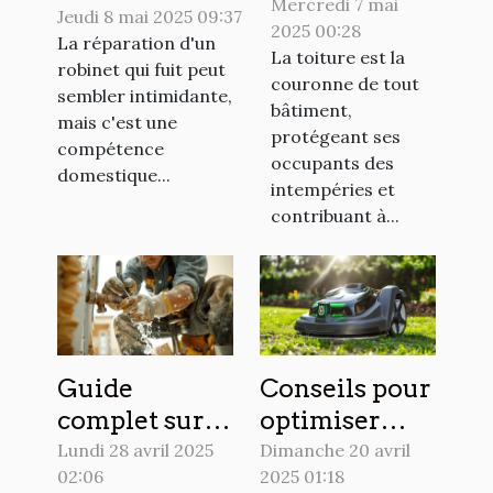
bon matériau
Mercredi 7 mai
qui fuit guide
Jeudi 8 mai 2025 09:37
2025 00:28
pour votre
La réparation d'un
pratique pour
La toiture est la
toiture ?
robinet qui fuit peut
un choix
couronne de tout
sembler intimidante,
bâtiment,
optimal
mais c'est une
protégeant ses
compétence
occupants des
domestique...
intempéries et
contribuant à...
Guide
Conseils pour
complet sur
optimiser
les
l'utilisation
Lundi 28 avril 2025
Dimanche 20 avril
02:06
2025 01:18
interventions
de votre