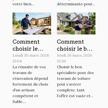
votre bien...
déterminante pour...
Comment
Comment
choisir le
choisir le bon
meilleur
spécialiste
Lundi 30 mars 2026
Jeudi 26 mars 2026
15:04
15:30
artisan pour
pour vos
La réussite de vos
Choisir le bon
vos travaux
travaux de
travaux de
spécialiste pour des
de rénovation
toiture ?
rénovation dépend
travaux de toiture
?
fortement du choix
peut s’avérer
d’un artisan
complexe, tant
compétent et
l’offre est vaste et...
fiable....