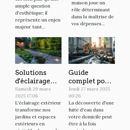
optimiser
maison joue un
d'énergie
simple question
votre espace
rôle déterminant
d'esthétique; il
dans la maîtrise de
représente un enjeu
vos dépenses...
majeur tant...
Solutions
Guide
d'éclairage
complet pour
LED
identifier et
Samedi 29 mars
Jeudi 27 mars 2025
2025 17:08
00:26
économiques
réparer les
L'éclairage extérieur
La découverte d'une
pour jardins
fuites d'eau
transforme nos
fuite d'eau dans
et extérieurs
dans votre
jardins et espaces
votre domicile peut
domicile
extérieurs en
être à la fois