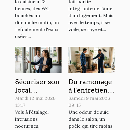
la cuisine à 23
fait partie
intervient de
Clinique du
heures, des WC
intégrante de l'âme
jour comme
Sol !
bouchés un
d'un logement. Mais
de nuit !
dimanche matin, un
avec le temps, il se
refoulement d'eaux
voile, se raye et...
usées...
Sécuriser son
Du ramonage
local
à l'entretien
professionnel
global :
Mardi 12 mai 2026
Samedi 9 mai 2026
13:17
09:45
: les erreurs à
comment
Vols à l’étalage,
Une odeur de suie
ne plus
anticiper les
intrusions
dans le salon, un
commettre
imprévus
nocturnes,
poêle qui tire moins