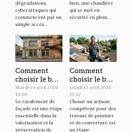
chez soi
dégradations,
bien, une chaudière
cyberattaques qui
qui se met en
commencent par un
sécurité en plein...
simple accès...
Comment
Comment
choisir le bon
choisir le bon
moment pour
artisan pour
Mardi 14 avril 2026
Lundi 13 avril 2026
10:00
15:42
le ravalement
vos travaux
Le ravalement de
Choisir un artisan
de votre
de peinture et
façade est une étape
compétent pour des
façade ?
couverture ?
essentielle dans la
travaux de peinture
valorisation et la
et de couverture est
préservation de
un étape