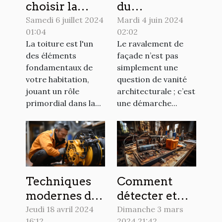
choisir la
du
meilleure
ravalement
Samedi 6 juillet 2024
Mardi 4 juin 2024
01:04
02:02
méthode de
de façade
La toiture est l'un
Le ravalement de
démoussage
pour
des éléments
façade n’est pas
pour votre
l'efficacité
fondamentaux de
simplement une
toit ?
énergétique
votre habitation,
question de vanité
et l'esthétique
jouant un rôle
architecturale ; c’est
primordial dans la...
une démarche...
de votre
maison
Comment
Techniques
détecter et
modernes de
réparer les
débouchage
Dimanche 3 mars
Jeudi 18 avril 2024
2024 21:42
16:12