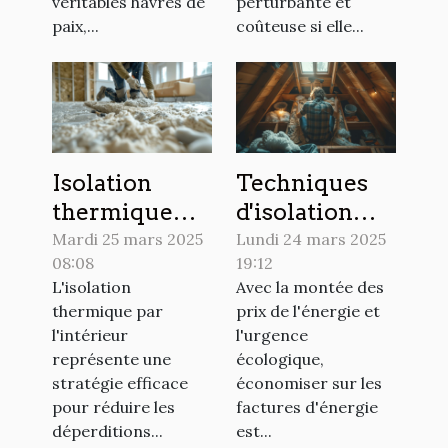
véritables havres de
perturbante et
paix,...
coûteuse si elle...
Isolation
Techniques
thermique
d'isolation
par l'intérieur
thermique
Mardi 25 mars 2025
Lundi 24 mars 2025
08:08
19:12
techniques et
faciles pour
L'isolation
Avec la montée des
matériaux
économiser
thermique par
prix de l'énergie et
pour un
sur les
l'intérieur
l'urgence
habitat plus
factures
représente une
écologique,
économe
d'énergie
stratégie efficace
économiser sur les
pour réduire les
factures d'énergie
déperditions...
est...