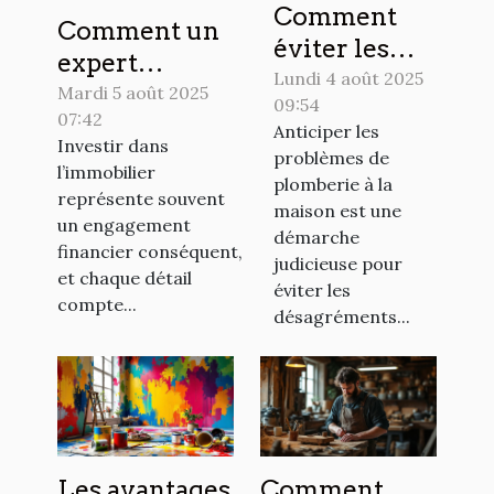
Comment
Comment un
éviter les
expert
urgences en
Lundi 4 août 2025
technique peut
Mardi 5 août 2025
09:54
plomberie
07:42
sauvegarder
Anticiper les
chez soi ?
Investir dans
votre
problèmes de
l’immobilier
plomberie à la
investissement
représente souvent
maison est une
immobilier ?
un engagement
démarche
financier conséquent,
judicieuse pour
et chaque détail
éviter les
compte...
désagréments...
Les avantages
Comment