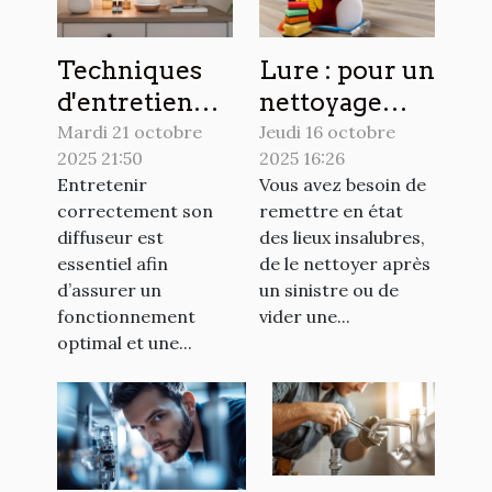
Techniques
Lure : pour un
d'entretien
nettoyage
pour
extrême, les
Mardi 21 octobre
Jeudi 16 octobre
2025 21:50
2025 16:26
prolonger la
habitants font
Entretenir
Vous avez besoin de
durée de vie
appel à cette
correctement son
remettre en état
de votre
société
diffuseur est
des lieux insalubres,
diffuseur
spécialisée !
essentiel afin
de le nettoyer après
d’assurer un
un sinistre ou de
fonctionnement
vider une...
optimal et une...