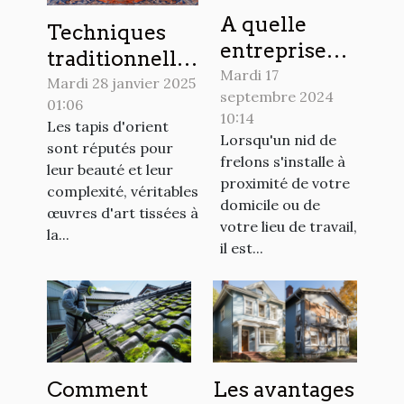
A quelle
Techniques
entreprise
traditionnelles
spécialisée
Mardi 17
et modernes
Mardi 28 janvier 2025
septembre 2024
confier la
01:06
pour le
10:14
destruction
Les tapis d'orient
nettoyage de
Lorsqu'un nid de
sont réputés pour
d’un nid de
tapis d'orient
frelons s'installe à
leur beauté et leur
frelons dans
proximité de votre
complexité, véritables
la Sarthe ?
domicile ou de
œuvres d'art tissées à
votre lieu de travail,
la...
il est...
Comment
Les avantages