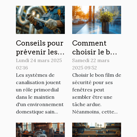
Conseils pour
Comment
prévenir les
choisir le bon
blocages dans
film de
Lundi 24 mars 2025
Samedi 22 mars
02:16
2025 09:52
les systèmes
sécurité pour
Les systèmes de
Choisir le bon film de
de
vos fenêtres
canalisation jouent
sécurité pour ses
canalisation
un rôle primordial
fenêtres peut
dans le maintien
sembler être une
d'un environnement
tâche ardue.
domestique sain...
Néanmoins, cette...