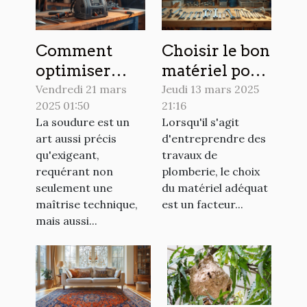
Comment
Choisir le bon
optimiser
matériel pour
l'utilisation
vos travaux
Vendredi 21 mars
Jeudi 13 mars 2025
2025 01:50
21:16
d'un poste à
de plomberie
La soudure est un
Lorsqu'il s'agit
souder pour
art aussi précis
d'entreprendre des
les débutants
qu'exigeant,
travaux de
requérant non
plomberie, le choix
seulement une
du matériel adéquat
maîtrise technique,
est un facteur...
mais aussi...