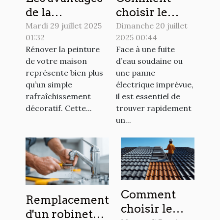
de la
choisir le
rénovation de
meilleur
Mardi 29 juillet 2025
Dimanche 20 juillet
01:32
2025 00:44
peinture pour
artisan pour
Rénover la peinture
Face à une fuite
votre maison
vos urgences
de votre maison
d’eau soudaine ou
domestiques
représente bien plus
une panne
?
qu’un simple
électrique imprévue,
rafraîchissement
il est essentiel de
décoratif. Cette...
trouver rapidement
un...
Comment
Remplacement
choisir le
d'un robinet