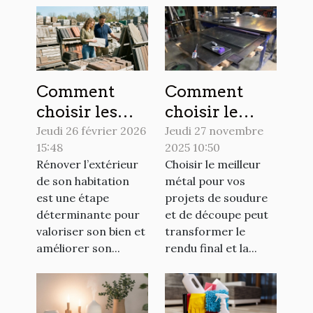
Comment
Comment
choisir les
choisir le
meilleurs
meilleur
Jeudi 26 février 2026
Jeudi 27 novembre
15:48
2025 10:50
matériaux
métal pour
Rénover l’extérieur
Choisir le meilleur
pour votre
vos projets de
de son habitation
métal pour vos
rénovation
soudure et de
est une étape
projets de soudure
extérieure ?
découpe ?
déterminante pour
et de découpe peut
valoriser son bien et
transformer le
améliorer son...
rendu final et la...