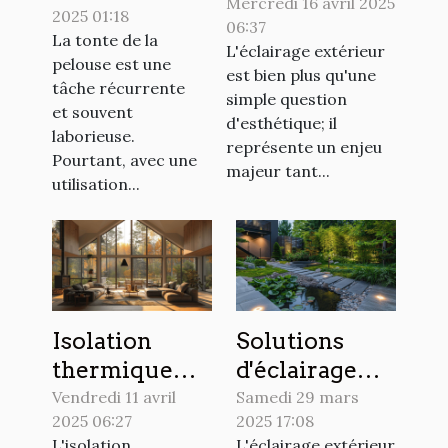
extérieur
Mercredi 16 avril 2025
2025 01:18
l'utilisation
06:37
tendances et
La tonte de la
de votre
L'éclairage extérieur
économie
pelouse est une
est bien plus qu'une
tondeuse
tâche récurrente
d'énergie
simple question
électrique
et souvent
d'esthétique; il
laborieuse.
représente un enjeu
Pourtant, avec une
majeur tant...
utilisation...
Isolation
Solutions
thermique
d'éclairage
maison
LED
Vendredi 11 avril
Samedi 29 mars
2025 06:27
2025 17:08
économies et
économiques
L'isolation
L'éclairage extérieur