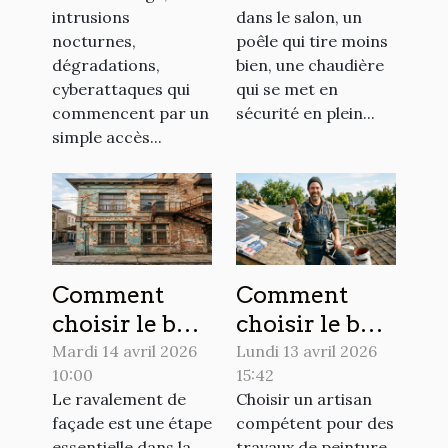
ne plus
anticiper les
intrusions
dans le salon, un
commettre
imprévus
nocturnes,
poêle qui tire moins
chez soi
dégradations,
bien, une chaudière
cyberattaques qui
qui se met en
commencent par un
sécurité en plein...
simple accès...
Comment
Comment
choisir le bon
choisir le bon
moment pour
artisan pour
Mardi 14 avril 2026
Lundi 13 avril 2026
10:00
15:42
le ravalement
vos travaux
Le ravalement de
Choisir un artisan
de votre
de peinture et
façade est une étape
compétent pour des
façade ?
couverture ?
essentielle dans la
travaux de peinture