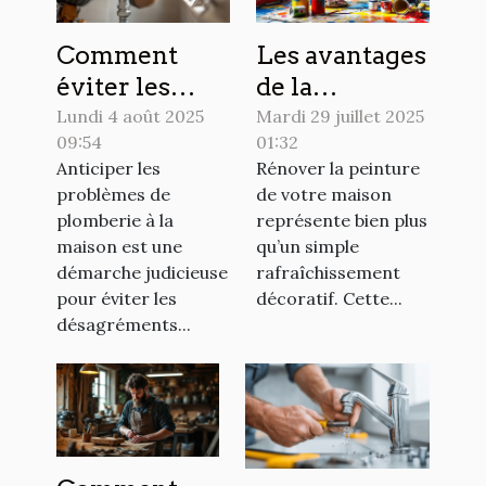
Comment
Les avantages
éviter les
de la
urgences en
rénovation de
Lundi 4 août 2025
Mardi 29 juillet 2025
09:54
01:32
plomberie
peinture pour
Anticiper les
Rénover la peinture
chez soi ?
votre maison
problèmes de
de votre maison
plomberie à la
représente bien plus
maison est une
qu’un simple
démarche judicieuse
rafraîchissement
pour éviter les
décoratif. Cette...
désagréments...