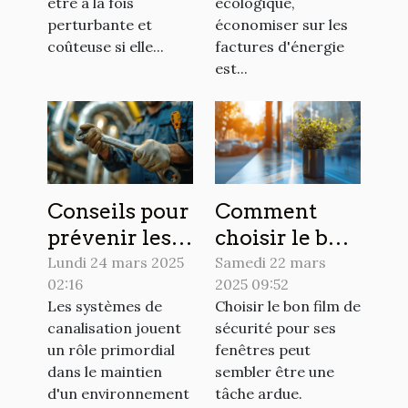
domicile
factures
être à la fois
écologique,
d'énergie
perturbante et
économiser sur les
coûteuse si elle...
factures d'énergie
est...
Conseils pour
Comment
prévenir les
choisir le bon
blocages dans
film de
Lundi 24 mars 2025
Samedi 22 mars
02:16
2025 09:52
les systèmes
sécurité pour
Les systèmes de
Choisir le bon film de
de
vos fenêtres
canalisation jouent
sécurité pour ses
canalisation
un rôle primordial
fenêtres peut
dans le maintien
sembler être une
d'un environnement
tâche ardue.