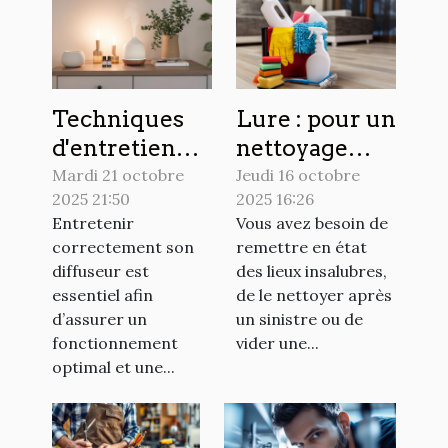
Techniques
Lure : pour un
d'entretien
nettoyage
pour
extrême, les
Mardi 21 octobre
Jeudi 16 octobre
2025 21:50
2025 16:26
prolonger la
habitants font
Entretenir
Vous avez besoin de
durée de vie
appel à cette
correctement son
remettre en état
de votre
société
diffuseur est
des lieux insalubres,
diffuseur
spécialisée !
essentiel afin
de le nettoyer après
d’assurer un
un sinistre ou de
fonctionnement
vider une...
optimal et une...