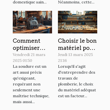
domestique sain...
Néanmoins, cette...
Comment
Choisir le bon
optimiser
matériel pour
l'utilisation
vos travaux
Vendredi 21 mars
Jeudi 13 mars 2025
2025 01:50
21:16
d'un poste à
de plomberie
La soudure est un
Lorsqu'il s'agit
souder pour
art aussi précis
d'entreprendre des
les débutants
qu'exigeant,
travaux de
requérant non
plomberie, le choix
seulement une
du matériel adéquat
maîtrise technique,
est un facteur...
mais aussi...