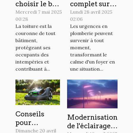
choisir le bon
complet sur
matériau
les
Mercredi 7 mai 2025
Lundi 28 avril 2025
00:28
02:06
pour votre
interventions
La toiture est la
Les urgences en
toiture ?
d'urgence en
couronne de tout
plomberie peuvent
plomberie
bâtiment,
survenir à tout
protégeant ses
moment,
occupants des
transformant le
intempéries et
calme d'un foyer en
contribuant à...
une situation...
Conseils
Modernisation
pour
de l'éclairage
optimiser
Dimanche 20 avril