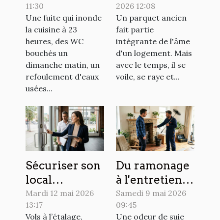
11:30
2026 12:08
Hydro
Rouen : faites
Une fuite qui inonde
Un parquet ancien
Energie
confiance à La
la cuisine à 23
fait partie
intervient de
Clinique du
heures, des WC
intégrante de l'âme
jour comme
Sol !
bouchés un
d'un logement. Mais
de nuit !
dimanche matin, un
avec le temps, il se
refoulement d'eaux
voile, se raye et...
usées...
Sécuriser son
Du ramonage
local
à l'entretien
professionnel
global :
Mardi 12 mai 2026
Samedi 9 mai 2026
13:17
09:45
: les erreurs à
comment
Vols à l’étalage,
Une odeur de suie