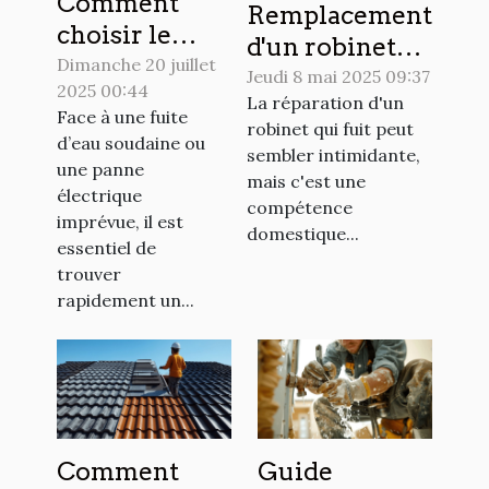
Comment
Remplacement
choisir le
d'un robinet
meilleur
Dimanche 20 juillet
qui fuit guide
Jeudi 8 mai 2025 09:37
2025 00:44
artisan pour
La réparation d'un
pratique pour
Face à une fuite
vos urgences
robinet qui fuit peut
un choix
d’eau soudaine ou
sembler intimidante,
domestiques
une panne
optimal
mais c'est une
?
électrique
compétence
imprévue, il est
domestique...
essentiel de
trouver
rapidement un...
Comment
Guide