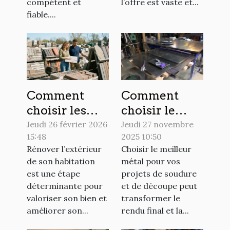
compétent et
l’offre est vaste et...
fiable....
Comment
Comment
choisir les
choisir le
meilleurs
meilleur
Jeudi 26 février 2026
Jeudi 27 novembre
15:48
2025 10:50
matériaux
métal pour
Rénover l’extérieur
Choisir le meilleur
pour votre
vos projets de
de son habitation
métal pour vos
rénovation
soudure et de
est une étape
projets de soudure
extérieure ?
découpe ?
déterminante pour
et de découpe peut
valoriser son bien et
transformer le
améliorer son...
rendu final et la...