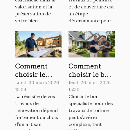
valorisation et la
et de couverture est
préservation de
un étape
votre bien...
déterminante pour...
Comment
Comment
choisir le
choisir le bon
meilleur
spécialiste
Lundi 30 mars 2026
Jeudi 26 mars 2026
15:04
15:30
artisan pour
pour vos
La réussite de vos
Choisir le bon
vos travaux
travaux de
travaux de
spécialiste pour des
de rénovation
toiture ?
rénovation dépend
travaux de toiture
?
fortement du choix
peut s’avérer
d’un artisan
complexe, tant