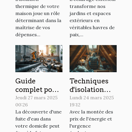
confort
pour jardins
thermique de votre
transforme nos
optimiser
et extérieurs
maison joue un rôle
jardins et espaces
votre espace
déterminant dans la
extérieurs en
maîtrise de vos
véritables havres de
dépenses...
paix,...
Guide
Techniques
complet pour
d'isolation
identifier et
thermique
Jeudi 27 mars 2025
Lundi 24 mars 2025
00:26
19:12
réparer les
faciles pour
La découverte d'une
Avec la montée des
fuites d'eau
économiser
fuite d'eau dans
prix de l'énergie et
dans votre
sur les
votre domicile peut
l'urgence