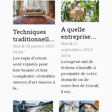
A quelle
Techniques
entreprise
traditionnelles
spécialisée
Mardi 17
et modernes
Mardi 28 janvier 2025
septembre 2024
confier la
01:06
pour le
10:14
destruction
Les tapis d'orient
nettoyage de
Lorsqu'un nid de
sont réputés pour
d’un nid de
tapis d'orient
frelons s'installe à
leur beauté et leur
frelons dans
proximité de votre
complexité, véritables
la Sarthe ?
domicile ou de
œuvres d'art tissées à
votre lieu de travail,
la...
il est...