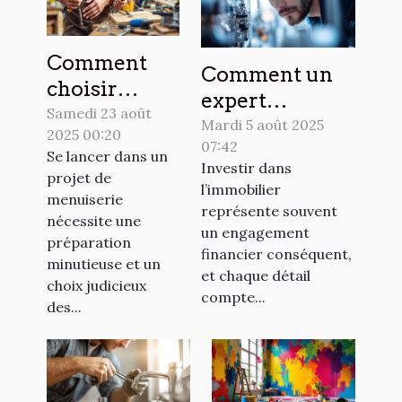
Comment
Comment un
choisir
expert
l'outil parfait
Samedi 23 août
technique peut
Mardi 5 août 2025
2025 00:20
pour votre
07:42
sauvegarder
Se lancer dans un
projet de
Investir dans
votre
projet de
menuiserie ?
l’immobilier
menuiserie
investissement
représente souvent
nécessite une
immobilier ?
un engagement
préparation
financier conséquent,
minutieuse et un
et chaque détail
choix judicieux
compte...
des...