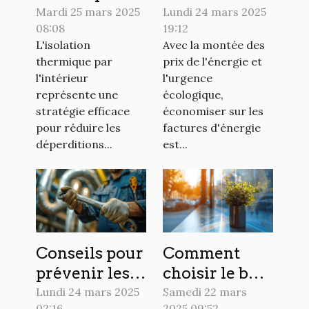
par l'intérieur
thermique
Mardi 25 mars 2025
Lundi 24 mars 2025
08:08
19:12
techniques et
faciles pour
L'isolation
Avec la montée des
matériaux
économiser
thermique par
prix de l'énergie et
pour un
sur les
l'intérieur
l'urgence
habitat plus
factures
représente une
écologique,
économe
d'énergie
stratégie efficace
économiser sur les
pour réduire les
factures d'énergie
déperditions...
est...
Conseils pour
Comment
prévenir les
choisir le bon
blocages dans
film de
Lundi 24 mars 2025
Samedi 22 mars
02:16
2025 09:52