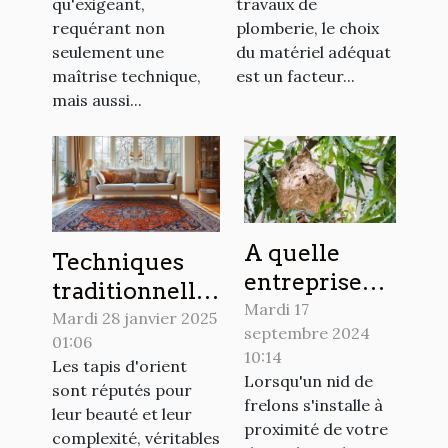
qu'exigeant,
travaux de
requérant non
plomberie, le choix
seulement une
du matériel adéquat
maîtrise technique,
est un facteur...
mais aussi...
A quelle
Techniques
entreprise
traditionnelles
spécialisée
Mardi 17
et modernes
Mardi 28 janvier 2025
septembre 2024
confier la
01:06
pour le
10:14
destruction
Les tapis d'orient
nettoyage de
Lorsqu'un nid de
sont réputés pour
d’un nid de
tapis d'orient
frelons s'installe à
leur beauté et leur
frelons dans
proximité de votre
complexité, véritables