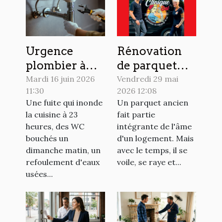
Urgence
Rénovation
plombier à
de parquet
Strasbourg :
ancien à
Mardi 16 juin 2026
Vendredi 29 mai
11:30
2026 12:08
Hydro
Rouen : faites
Une fuite qui inonde
Un parquet ancien
Energie
confiance à La
la cuisine à 23
fait partie
intervient de
Clinique du
heures, des WC
intégrante de l'âme
jour comme
Sol !
bouchés un
d'un logement. Mais
de nuit !
dimanche matin, un
avec le temps, il se
refoulement d'eaux
voile, se raye et...
usées...