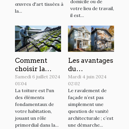
la Sarthe ?
domicile ou de
œuvres d'art tissées à
votre lieu de travail,
la...
il est...
Comment
Les avantages
choisir la
du
meilleure
ravalement
Samedi 6 juillet 2024
Mardi 4 juin 2024
01:04
02:02
méthode de
de façade
La toiture est l'un
Le ravalement de
démoussage
pour
des éléments
façade n’est pas
pour votre
l'efficacité
fondamentaux de
simplement une
toit ?
énergétique
votre habitation,
question de vanité
et l'esthétique
jouant un rôle
architecturale ; c’est
primordial dans la...
une démarche...
de votre