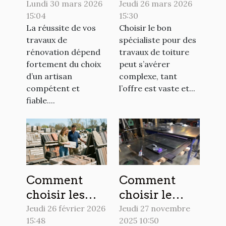
meilleur
spécialiste
Lundi 30 mars 2026
Jeudi 26 mars 2026
15:04
15:30
artisan pour
pour vos
La réussite de vos
Choisir le bon
vos travaux
travaux de
travaux de
spécialiste pour des
de rénovation
toiture ?
rénovation dépend
travaux de toiture
?
fortement du choix
peut s’avérer
d’un artisan
complexe, tant
compétent et
l’offre est vaste et...
fiable....
Comment
Comment
choisir les
choisir le
meilleurs
meilleur
Jeudi 26 février 2026
Jeudi 27 novembre
15:48
2025 10:50
matériaux
métal pour