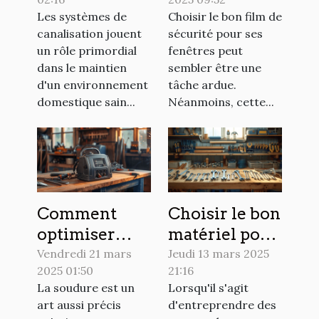
les systèmes
sécurité pour
Les systèmes de
Choisir le bon film de
de
vos fenêtres
canalisation jouent
sécurité pour ses
canalisation
un rôle primordial
fenêtres peut
dans le maintien
sembler être une
d'un environnement
tâche ardue.
domestique sain...
Néanmoins, cette...
Comment
Choisir le bon
optimiser
matériel pour
l'utilisation
vos travaux
Vendredi 21 mars
Jeudi 13 mars 2025
2025 01:50
21:16
d'un poste à
de plomberie
La soudure est un
Lorsqu'il s'agit
souder pour
art aussi précis
d'entreprendre des
les débutants