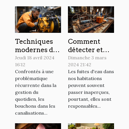
maison
Comment
Techniques
détecter et
modernes de
réparer les
débouchage
Dimanche 3 mars
Jeudi 18 avril 2024
2024 21:42
16:12
fuites d'eau
sans
Les fuites d'eau dans
Confrontés à une
les plus
endommager
nos habitations
problématique
communes
vos
peuvent souvent
récurrente dans la
installations
passer inaperçues,
gestion du
pourtant, elles sont
quotidien, les
responsables...
bouchons dans les
canalisations...