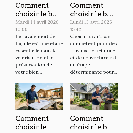
Comment
Comment
choisir le bon
choisir le bon
moment pour
artisan pour
Mardi 14 avril 2026
Lundi 13 avril 2026
10:00
15:42
le ravalement
vos travaux
Le ravalement de
Choisir un artisan
de votre
de peinture et
façade est une étape
compétent pour des
façade ?
couverture ?
essentielle dans la
travaux de peinture
valorisation et la
et de couverture est
préservation de
un étape
votre bien...
déterminante pour...
Comment
Comment
choisir le
choisir le bon