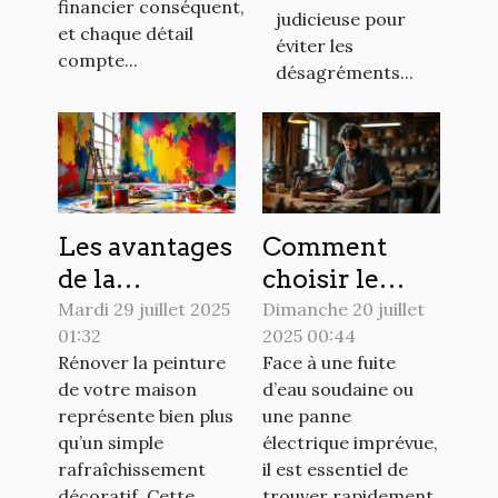
financier conséquent,
judicieuse pour
et chaque détail
éviter les
compte...
désagréments...
Les avantages
Comment
de la
choisir le
rénovation de
meilleur
Mardi 29 juillet 2025
Dimanche 20 juillet
01:32
2025 00:44
peinture pour
artisan pour
Rénover la peinture
Face à une fuite
votre maison
vos urgences
de votre maison
d’eau soudaine ou
domestiques
représente bien plus
une panne
?
qu’un simple
électrique imprévue,
rafraîchissement
il est essentiel de
décoratif. Cette...
trouver rapidement