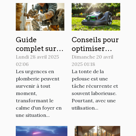
Guide
Conseils pour
complet sur
optimiser
les
l'utilisation
Lundi 28 avril 2025
Dimanche 20 avril
02:06
2025 01:18
interventions
de votre
Les urgences en
La tonte de la
d'urgence en
tondeuse
plomberie peuvent
pelouse est une
plomberie
électrique
survenir à tout
tâche récurrente et
moment,
souvent laborieuse.
transformant le
Pourtant, avec une
calme d'un foyer en
utilisation...
une situation...