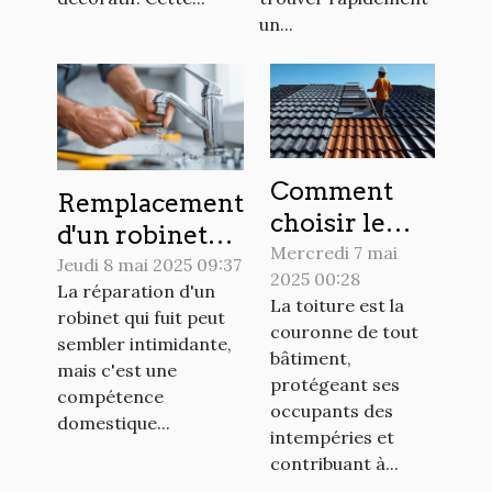
un...
Comment
Remplacement
choisir le
d'un robinet
bon matériau
Mercredi 7 mai
qui fuit guide
Jeudi 8 mai 2025 09:37
2025 00:28
pour votre
La réparation d'un
pratique pour
La toiture est la
toiture ?
robinet qui fuit peut
un choix
couronne de tout
sembler intimidante,
bâtiment,
optimal
mais c'est une
protégeant ses
compétence
occupants des
domestique...
intempéries et
contribuant à...