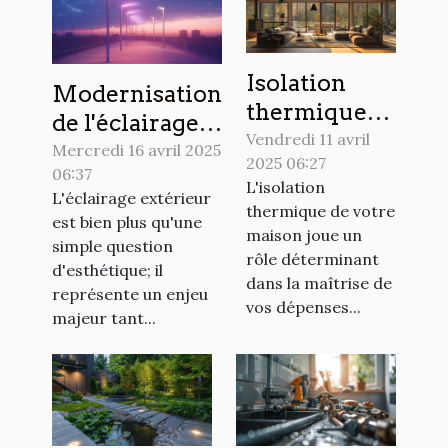
Isolation
Modernisation
thermique
de l'éclairage
maison
Vendredi 11 avril
extérieur
Mercredi 16 avril 2025
2025 06:27
économies et
06:37
tendances et
L'isolation
confort
L'éclairage extérieur
économie
thermique de votre
est bien plus qu'une
optimiser
maison joue un
d'énergie
simple question
votre espace
rôle déterminant
d'esthétique; il
dans la maîtrise de
représente un enjeu
vos dépenses...
majeur tant...