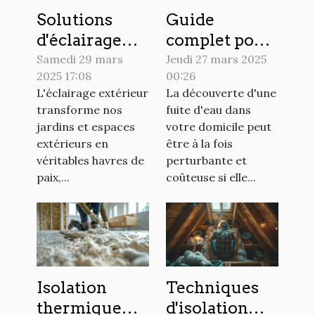
Solutions
Guide
d'éclairage
complet pour
LED
identifier et
Samedi 29 mars
Jeudi 27 mars 2025
2025 17:08
00:26
économiques
réparer les
L'éclairage extérieur
La découverte d'une
pour jardins
fuites d'eau
transforme nos
fuite d'eau dans
et extérieurs
dans votre
jardins et espaces
votre domicile peut
domicile
extérieurs en
être à la fois
véritables havres de
perturbante et
paix,...
coûteuse si elle...
Isolation
Techniques
thermique
d'isolation