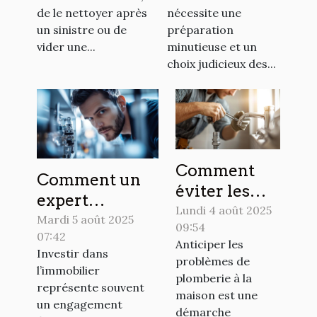
spécialisée !
de le nettoyer après
nécessite une
un sinistre ou de
préparation
vider une...
minutieuse et un
choix judicieux des...
Comment
Comment un
éviter les
expert
urgences en
Lundi 4 août 2025
technique peut
Mardi 5 août 2025
09:54
plomberie
07:42
sauvegarder
Anticiper les
chez soi ?
Investir dans
votre
problèmes de
l’immobilier
plomberie à la
investissement
représente souvent
maison est une
immobilier ?
un engagement
démarche