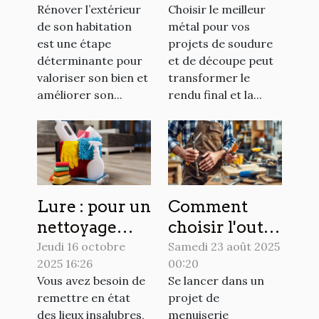
Rénover l’extérieur
Choisir le meilleur
pour votre
vos projets de
de son habitation
métal pour vos
rénovation
soudure et de
est une étape
projets de soudure
extérieure ?
découpe ?
déterminante pour
et de découpe peut
valoriser son bien et
transformer le
améliorer son...
rendu final et la...
Lure : pour un
Comment
nettoyage
choisir l'outil
extrême, les
parfait pour
Jeudi 16 octobre
Samedi 23 août 2025
2025 16:26
00:20
habitants font
votre projet
Vous avez besoin de
Se lancer dans un
appel à cette
de
remettre en état
projet de
société
menuiserie ?
des lieux insalubres,
menuiserie