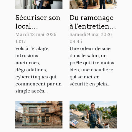
Sécuriser son
Du ramonage
local
à l'entretien
professionnel
global :
Mardi 12 mai 2026
Samedi 9 mai 2026
13:17
09:45
: les erreurs à
comment
Vols à l’étalage,
Une odeur de suie
ne plus
anticiper les
intrusions
dans le salon, un
commettre
imprévus
nocturnes,
poêle qui tire moins
chez soi
dégradations,
bien, une chaudière
cyberattaques qui
qui se met en
commencent par un
sécurité en plein...
simple accès...