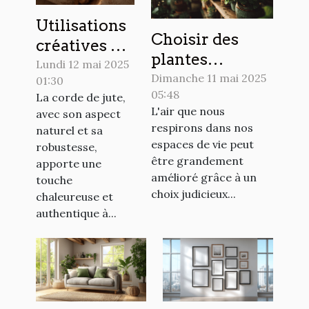
Utilisations
Choisir des
créatives de
plantes
la corde de
Lundi 12 mai 2025
d'intérieur
Dimanche 11 mai 2025
01:30
jute dans la
05:48
purifiantes
La corde de jute,
décoration
L'air que nous
avec son aspect
pour un
intérieure
respirons dans nos
naturel et sa
environnement
espaces de vie peut
robustesse,
sain et apaisant
être grandement
apporte une
amélioré grâce à un
touche
choix judicieux...
chaleureuse et
authentique à...