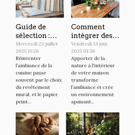
Guide de
Comment
sélection :
intégrer des
choisir le
éléments
Mercredi 23 juillet
Vendredi 13 juin
2025 11:26
2025 01:36
papier peint
naturels dans
Réinventer
Apporter de la
idéal pour
votre
l’ambiance de la
nature à l'intérieur
votre cuisine
décoration
cuisine passe
de votre maison
intérieure
souvent par le choix
transforme
du revêtement
l’ambiance et crée
mural, et le papier
un environnement
peint...
apaisant...