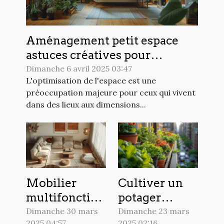
Aménagement petit espace
astuces créatives pour
optimiser chaque mètre carré
Dimanche 6 avril 2025 03:47
L'optimisation de l'espace est une
préoccupation majeure pour ceux qui vivent
dans des lieux aux dimensions...
Mobilier
Cultiver un
multifonction
potager
pour petits
urbain sur un
Dimanche 30 mars
Dimanche 23 mars
2025 04:57
2025 02:16