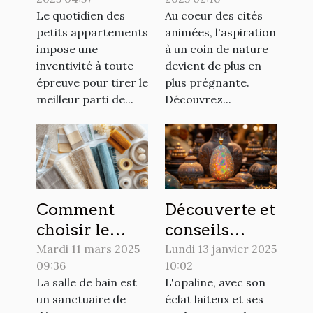
appartements
balcon les
Le quotidien des
Au coeur des cités
optimisation
secrets d'un
petits appartements
animées, l'aspiration
maximale de
espace vert en
impose une
à un coin de nature
l'espace
ville
inventivité à toute
devient de plus en
épreuve pour tirer le
plus prégnante.
meilleur parti de...
Découvrez...
Comment
Découverte et
choisir le
conseils
matériau
d'achat pour
Mardi 11 mars 2025
Lundi 13 janvier 2025
09:36
10:02
idéal pour
les amateurs
La salle de bain est
L'opaline, avec son
votre rideau
d'opaline
un sanctuaire de
éclat laiteux et ses
de douche