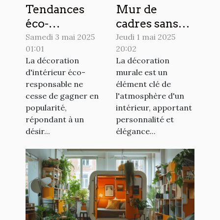
Tendances
Mur de
éco-
cadres sans
responsables
perçage des
Samedi 3 mai 2025
Jeudi 1 mai 2025
01:01
20:02
en décoration
alternatives
La décoration
La décoration
d'intérieur
innovantes
d'intérieur éco-
murale est un
pour 2023
pour votre
responsable ne
élément clé de
déco
cesse de gagner en
l'atmosphère d'un
popularité,
intérieur, apportant
répondant à un
personnalité et
désir...
élégance...