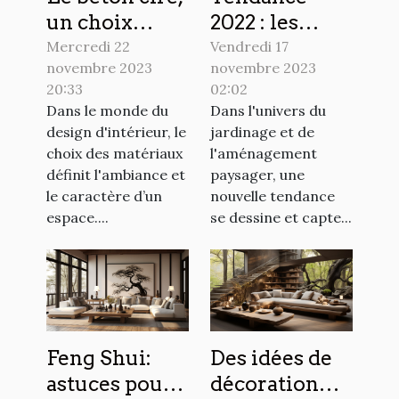
un choix
2022 : les
audacieux
plantes
Mercredi 22
Vendredi 17
novembre 2023
novembre 2023
pour votre
grimpantes
20:33
02:02
intérieur
pour
Dans le monde du
Dans l'univers du
sublimer
design d'intérieur, le
jardinage et de
votre
choix des matériaux
l'aménagement
extérieur
définit l'ambiance et
paysager, une
le caractère d’un
nouvelle tendance
espace....
se dessine et capte...
Feng Shui:
Des idées de
astuces pour
décoration