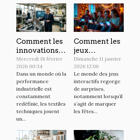
Comment les
Comment les
innovations
jeux
en textiles
interactifs
Mercredi 18 février
Dimanche 11 janvier
2026 00:34
2026 12:06
techniques
célèbrent-ils
Dans un monde où la
Le monde des jeux
transforment-
les fêtes
performance
interactifs regorge
elles le
mondiales ?
industrielle est
de surprises,
secteur
constamment
notamment lorsqu’il
industriel ?
redéfinie, les textiles
s’agit de marquer
techniques jouent
les fêtes...
un...