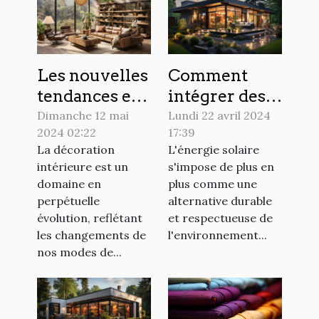
sécurité
Les nouvelles
Comment
tendances en
intégrer des
matière de
panneaux
Dimanche 12 mai
Lundi 22 avril 2024
2024 02:22
17:39
décoration
solaires dans
La décoration
L'énergie solaire
intérieure
votre design
intérieure est un
s'impose de plus en
pour 2024
extérieur
domaine en
plus comme une
perpétuelle
alternative durable
évolution, reflétant
et respectueuse de
les changements de
l'environnement...
nos modes de...