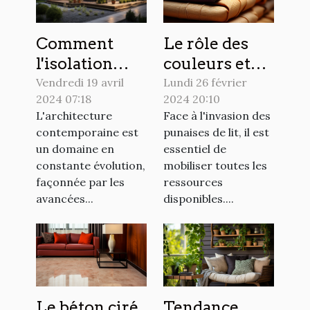
Le rôle des
Comment
couleurs et
l'isolation
des textures
extérieure
Lundi 26 février
Vendredi 19 avril
2024 20:10
2024 07:18
dans la lutte
influence le
Face à l'invasion des
L'architecture
contre les
design
punaises de lit, il est
contemporaine est
punaises de
moderne des
essentiel de
un domaine en
lit
maisons
mobiliser toutes les
constante évolution,
ressources
façonnée par les
disponibles....
avancées...
Le béton ciré,
Tendance