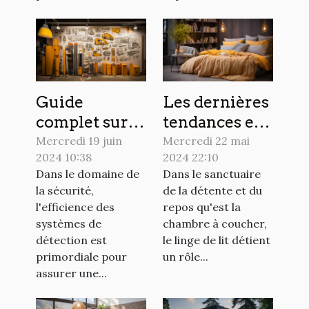
Guide
Les dernières
complet sur le
tendances en
choix et
matière de
Mercredi 19 juin
Mercredi 22 mai
2024 10:38
2024 22:10
l'installation
design de
Dans le domaine de
Dans le sanctuaire
des
linge de lit
la sécurité,
de la détente et du
colonnettes
pour
l'efficience des
repos qu'est la
pour
sublimer
systèmes de
chambre à coucher,
optimiser la
votre
détection est
le linge de lit détient
primordiale pour
un rôle...
détection
chambre
assurer une...
dans les
systèmes de