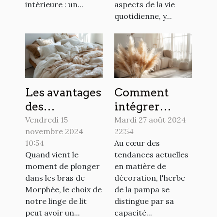
intérieure : un...
aspects de la vie
quotidienne, y...
Les avantages
Comment
des
intégrer
différentes
l'herbe de la
Vendredi 15
Mardi 27 août 2024
novembre 2024
22:54
matières de
pampa dans
10:54
Au cœur des
housses de
votre
Quand vient le
tendances actuelles
couette pour
décoration
moment de plonger
en matière de
un sommeil
intérieure
dans les bras de
décoration, l'herbe
réparateur
Morphée, le choix de
de la pampa se
notre linge de lit
distingue par sa
peut avoir un...
capacité...