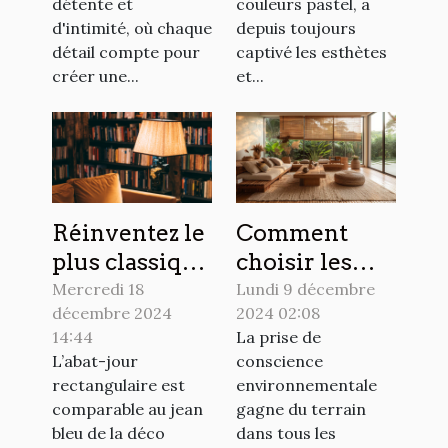
détente et
couleurs pastel, a
d'intimité, où chaque
depuis toujours
détail compte pour
captivé les esthètes
créer une...
et...
Réinventez le
Comment
plus classique
choisir les
des
matériaux
Mercredi 18
Lundi 9 décembre
décembre 2024
2024 02:08
luminaires :
écologiques
14:44
La prise de
l'abat-jour
pour votre
L’abat-jour
conscience
rectangulaire
décoration
rectangulaire est
environnementale
intérieure
comparable au jean
gagne du terrain
bleu de la déco
dans tous les