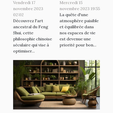
harmoniser
pour un
Vendredi 17
Mercredi 15
novembre 2023
novembre 2023 19:55
votre
intérieur zen
02:02
La quête d'une
intérieur
Découvrez l'art
atmosphère paisible
ancestral du Feng
et équilibrée dans
Shui, cette
nos espaces de vie
philosophie chinoise
est devenue une
séculaire qui vise à
priorité pour bon...
optimiser...