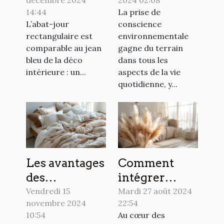
décembre 2024
2024 02:08
luminaires :
écologiques
14:44
La prise de
l'abat-jour
pour votre
L’abat-jour
conscience
rectangulaire
décoration
rectangulaire est
environnementale
intérieure
comparable au jean
gagne du terrain
bleu de la déco
dans tous les
intérieure : un...
aspects de la vie
quotidienne, y...
Les avantages
Comment
des
intégrer
différentes
l'herbe de la
Vendredi 15
Mardi 27 août 2024
novembre 2024
22:54
matières de
pampa dans
10:54
Au cœur des
housses de
votre