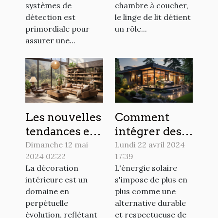
pour
sublimer
systèmes de
chambre à coucher,
optimiser la
votre
détection est
le linge de lit détient
primordiale pour
un rôle...
détection
chambre
assurer une...
dans les
systèmes de
sécurité
Les nouvelles
Comment
tendances en
intégrer des
matière de
panneaux
Dimanche 12 mai
Lundi 22 avril 2024
2024 02:22
17:39
décoration
solaires dans
La décoration
L'énergie solaire
intérieure
votre design
intérieure est un
s'impose de plus en
pour 2024
extérieur
domaine en
plus comme une
perpétuelle
alternative durable
évolution, reflétant
et respectueuse de