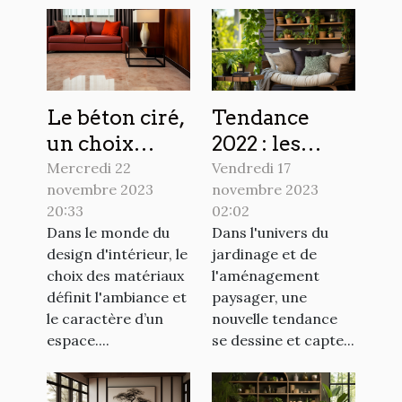
Le béton ciré,
Tendance
un choix
2022 : les
audacieux
plantes
Mercredi 22
Vendredi 17
novembre 2023
novembre 2023
pour votre
grimpantes
20:33
02:02
intérieur
pour
Dans le monde du
Dans l'univers du
sublimer
design d'intérieur, le
jardinage et de
votre
choix des matériaux
l'aménagement
extérieur
définit l'ambiance et
paysager, une
le caractère d’un
nouvelle tendance
espace....
se dessine et capte...