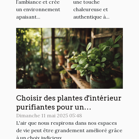
l’ambiance et crée
une touche
un environnement
chaleureuse et
apaisant...
authentique à...
Choisir des plantes d'intérieur
purifiantes pour un
environnement sain et
Dimanche 11 mai 2025 05:48
L'air que nous respirons dans nos espaces
apaisant
de vie peut être grandement amélioré grâce
à un choix judicieux...