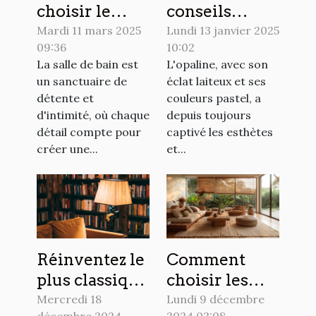
choisir le
conseils
matériau
d'achat pour
Mardi 11 mars 2025
Lundi 13 janvier 2025
09:36
10:02
idéal pour
les amateurs
La salle de bain est
L'opaline, avec son
votre rideau
d'opaline
un sanctuaire de
éclat laiteux et ses
de douche
détente et
couleurs pastel, a
d'intimité, où chaque
depuis toujours
détail compte pour
captivé les esthètes
créer une...
et...
Réinventez le
Comment
plus classique
choisir les
des
matériaux
Mercredi 18
Lundi 9 décembre