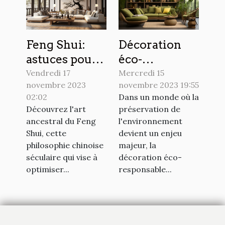
Feng Shui:
Décoration
astuces pour
éco-
harmoniser
responsable,
Vendredi 17
Mercredi 15
novembre 2023
novembre 2023 19:55
votre
la nouvelle
02:02
Dans un monde où la
intérieur
tendance
Découvrez l'art
préservation de
ancestral du Feng
l'environnement
Shui, cette
devient un enjeu
philosophie chinoise
majeur, la
séculaire qui vise à
décoration éco-
optimiser...
responsable...