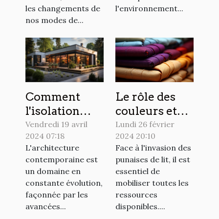
les changements de
l'environnement...
nos modes de...
Le rôle des
Comment
couleurs et
l'isolation
des textures
extérieure
Lundi 26 février
Vendredi 19 avril
2024 20:10
2024 07:18
dans la lutte
influence le
Face à l'invasion des
L'architecture
contre les
design
punaises de lit, il est
contemporaine est
punaises de
moderne des
essentiel de
un domaine en
lit
maisons
mobiliser toutes les
constante évolution,
ressources
façonnée par les
disponibles....
avancées...