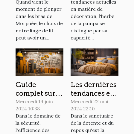
Quand vient le
tendances actuelles
couette pour
décoration
moment de plonger
en matière de
un sommeil
intérieure
dans les bras de
décoration, l'herbe
réparateur
Morphée, le choix de
de la pampa se
notre linge de lit
distingue par sa
peut avoir un...
capacité...
Guide
Les dernières
complet sur le
tendances en
choix et
matière de
Mercredi 19 juin
Mercredi 22 mai
2024 10:38
2024 22:10
l'installation
design de
Dans le domaine de
Dans le sanctuaire
des
linge de lit
la sécurité,
de la détente et du
colonnettes
pour
l'efficience des
repos qu'est la