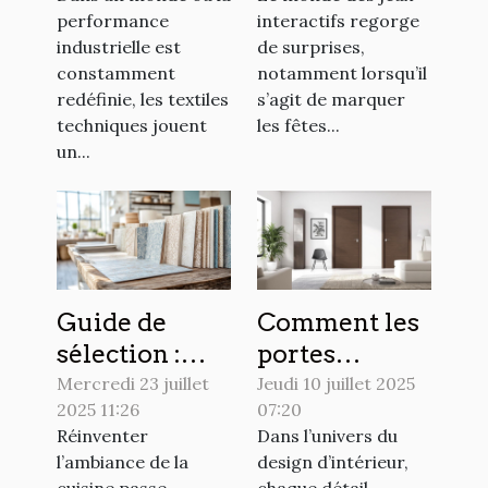
transforment-
les fêtes
performance
interactifs regorge
elles le
mondiales ?
industrielle est
de surprises,
secteur
constamment
notamment lorsqu’il
industriel ?
redéfinie, les textiles
s’agit de marquer
techniques jouent
les fêtes...
un...
Guide de
Comment les
sélection :
portes
choisir le
affleurantes
Mercredi 23 juillet
Jeudi 10 juillet 2025
2025 11:26
07:20
papier peint
transforment-
Réinventer
Dans l’univers du
idéal pour
elles
l’ambiance de la
design d’intérieur,
votre cuisine
l'esthétique