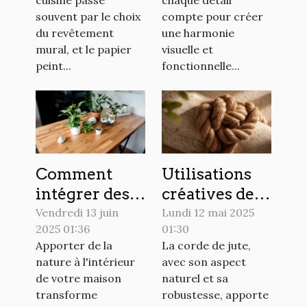
cuisine passe
chaque détail
intérieure ?
souvent par le choix
compte pour créer
du revêtement
une harmonie
mural, et le papier
visuelle et
peint...
fonctionnelle...
Comment
Utilisations
intégrer des
créatives de la
éléments
corde de jute
Vendredi 13 juin
Lundi 12 mai 2025
2025 01:36
01:30
naturels dans
dans la
Apporter de la
La corde de jute,
votre
décoration
nature à l'intérieur
avec son aspect
décoration
intérieure
de votre maison
naturel et sa
intérieure
transforme
robustesse, apporte