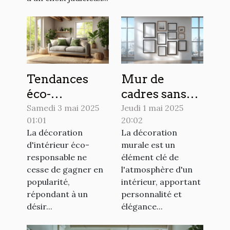
Tendances
Mur de
éco-
cadres sans
responsables
perçage des
Samedi 3 mai 2025
Jeudi 1 mai 2025
01:01
20:02
en décoration
alternatives
La décoration
La décoration
d'intérieur
innovantes
d'intérieur éco-
murale est un
pour 2023
pour votre
responsable ne
élément clé de
déco
cesse de gagner en
l'atmosphère d'un
popularité,
intérieur, apportant
répondant à un
personnalité et
désir...
élégance...