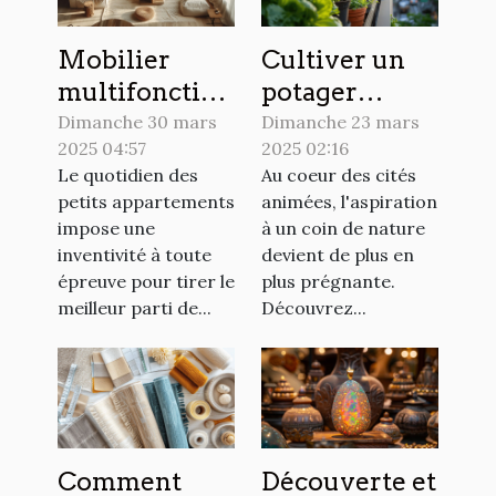
Mobilier
Cultiver un
multifonction
potager
pour petits
urbain sur un
Dimanche 30 mars
Dimanche 23 mars
2025 04:57
2025 02:16
appartements
balcon les
Le quotidien des
Au coeur des cités
optimisation
secrets d'un
petits appartements
animées, l'aspiration
maximale de
espace vert en
impose une
à un coin de nature
l'espace
ville
inventivité à toute
devient de plus en
épreuve pour tirer le
plus prégnante.
meilleur parti de...
Découvrez...
Comment
Découverte et