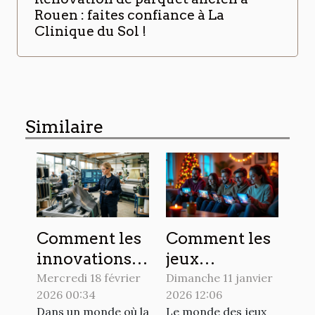
Rouen : faites confiance à La
Clinique du Sol !
Similaire
Comment les
Comment les
innovations
jeux
en textiles
interactifs
Mercredi 18 février
Dimanche 11 janvier
2026 00:34
2026 12:06
techniques
célèbrent-ils
Dans un monde où la
Le monde des jeux