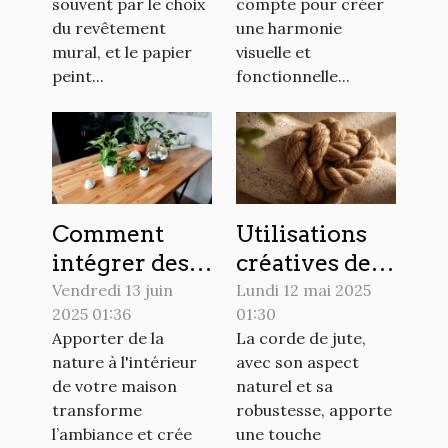
intérieure ?
souvent par le choix
compte pour créer
du revêtement
une harmonie
mural, et le papier
visuelle et
peint...
fonctionnelle...
Comment
Utilisations
intégrer des
créatives de la
éléments
corde de jute
Vendredi 13 juin
Lundi 12 mai 2025
2025 01:36
01:30
naturels dans
dans la
Apporter de la
La corde de jute,
votre
décoration
nature à l'intérieur
avec son aspect
décoration
intérieure
de votre maison
naturel et sa
intérieure
transforme
robustesse, apporte
l’ambiance et crée
une touche