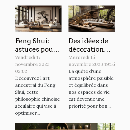
Feng Shui:
Des idées de
astuces pour
décoration
harmoniser
pour un
Vendredi 17
Mercredi 15
novembre 2023
novembre 2023 19:55
votre
intérieur zen
02:02
La quête d'une
intérieur
Découvrez l'art
atmosphère paisible
ancestral du Feng
et équilibrée dans
Shui, cette
nos espaces de vie
philosophie chinoise
est devenue une
séculaire qui vise à
priorité pour bon...
optimiser...