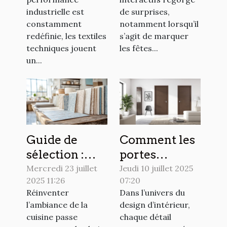
elles le
mondiales ?
industrielle est
de surprises,
secteur
constamment
notamment lorsqu’il
industriel ?
redéfinie, les textiles
s’agit de marquer
techniques jouent
les fêtes...
un...
Guide de
Comment les
sélection :
portes
choisir le
affleurantes
Mercredi 23 juillet
Jeudi 10 juillet 2025
2025 11:26
07:20
papier peint
transforment-
Réinventer
Dans l’univers du
idéal pour
elles
l’ambiance de la
design d’intérieur,
votre cuisine
l'esthétique
cuisine passe
chaque détail