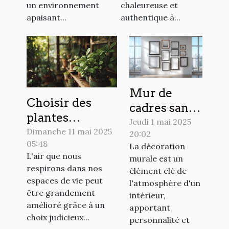
un environnement
chaleureuse et
apaisant...
authentique à...
Mur de
Choisir des
cadres sans
plantes
perçage des
Jeudi 1 mai 2025
d'intérieur
Dimanche 11 mai 2025
20:02
alternatives
05:48
purifiantes
La décoration
innovantes
L'air que nous
murale est un
pour un
pour votre
respirons dans nos
élément clé de
environnement
déco
espaces de vie peut
l'atmosphère d'un
sain et apaisant
être grandement
intérieur,
amélioré grâce à un
apportant
choix judicieux...
personnalité et