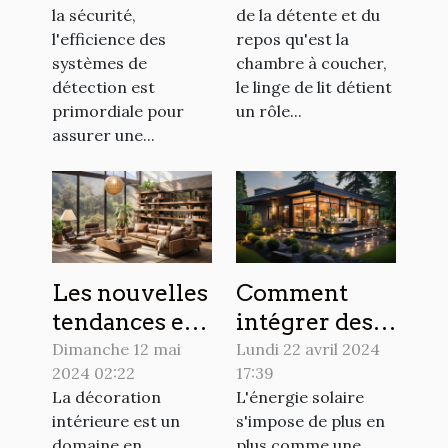
des
linge de lit
la sécurité,
de la détente et du
colonnettes
pour
l'efficience des
repos qu'est la
pour
sublimer
systèmes de
chambre à coucher,
optimiser la
votre
détection est
le linge de lit détient
primordiale pour
un rôle...
détection
chambre
assurer une...
dans les
systèmes de
sécurité
Les nouvelles
Comment
tendances en
intégrer des
matière de
panneaux
Dimanche 12 mai
Lundi 22 avril 2024
2024 02:22
17:39
décoration
solaires dans
La décoration
L'énergie solaire
intérieure
votre design
intérieure est un
s'impose de plus en
pour 2024
extérieur
domaine en
plus comme une