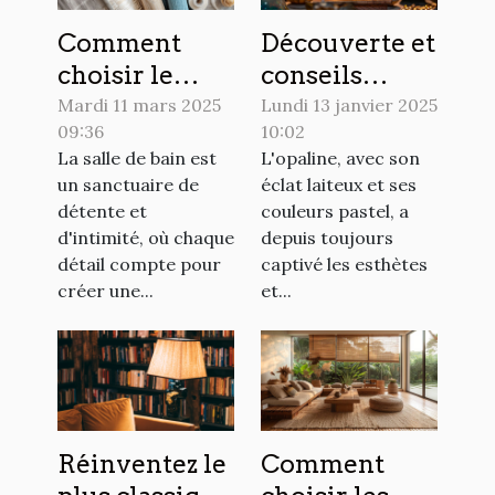
Comment
Découverte et
choisir le
conseils
matériau
d'achat pour
Mardi 11 mars 2025
Lundi 13 janvier 2025
09:36
10:02
idéal pour
les amateurs
La salle de bain est
L'opaline, avec son
votre rideau
d'opaline
un sanctuaire de
éclat laiteux et ses
de douche
détente et
couleurs pastel, a
d'intimité, où chaque
depuis toujours
détail compte pour
captivé les esthètes
créer une...
et...
Réinventez le
Comment