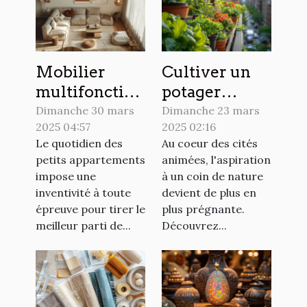
Mobilier
Cultiver un
multifonction
potager
pour petits
urbain sur un
Dimanche 30 mars
Dimanche 23 mars
2025 04:57
2025 02:16
appartements
balcon les
Le quotidien des
Au coeur des cités
optimisation
secrets d'un
petits appartements
animées, l'aspiration
maximale de
espace vert en
impose une
à un coin de nature
l'espace
ville
inventivité à toute
devient de plus en
épreuve pour tirer le
plus prégnante.
meilleur parti de...
Découvrez...