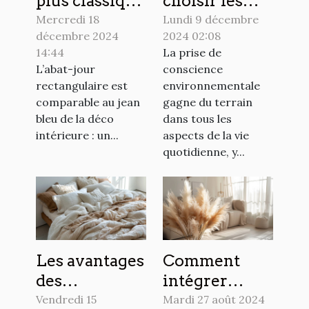
plus classique
choisir les
des
matériaux
Mercredi 18
Lundi 9 décembre
décembre 2024
2024 02:08
luminaires :
écologiques
14:44
La prise de
l'abat-jour
pour votre
L’abat-jour
conscience
rectangulaire
décoration
rectangulaire est
environnementale
intérieure
comparable au jean
gagne du terrain
bleu de la déco
dans tous les
intérieure : un...
aspects de la vie
quotidienne, y...
Les avantages
Comment
des
intégrer
différentes
l'herbe de la
Vendredi 15
Mardi 27 août 2024