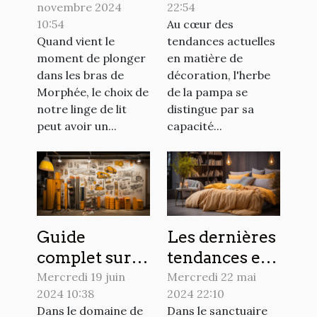
novembre 2024
22:54
matières de
pampa dans
10:54
Au cœur des
housses de
votre
Quand vient le
tendances actuelles
couette pour
décoration
moment de plonger
en matière de
un sommeil
intérieure
dans les bras de
décoration, l'herbe
réparateur
Morphée, le choix de
de la pampa se
notre linge de lit
distingue par sa
peut avoir un...
capacité...
Guide
Les dernières
complet sur le
tendances en
choix et
matière de
Mercredi 19 juin
Mercredi 22 mai
2024 10:38
2024 22:10
l'installation
design de
Dans le domaine de
Dans le sanctuaire