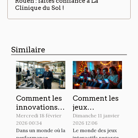
Rouen : faites confiance à La
Clinique du Sol !
Similaire
Comment les
Comment les
innovations
jeux
en textiles
interactifs
Mercredi 18 février
Dimanche 11 janvier
2026 00:34
2026 12:06
techniques
célèbrent-ils
Dans un monde où la
Le monde des jeux
transforment-
les fêtes
performance
interactifs regorge