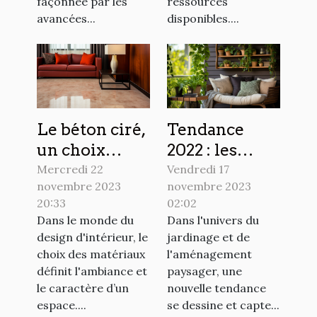
ressources
façonnée par les
disponibles....
avancées...
Le béton ciré,
Tendance
un choix
2022 : les
audacieux
plantes
Mercredi 22
Vendredi 17
novembre 2023
novembre 2023
pour votre
grimpantes
20:33
02:02
intérieur
pour
Dans le monde du
Dans l'univers du
sublimer
design d'intérieur, le
jardinage et de
votre
choix des matériaux
l'aménagement
extérieur
définit l'ambiance et
paysager, une
le caractère d’un
nouvelle tendance
espace....
se dessine et capte...