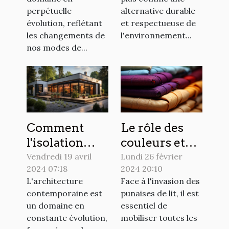
perpétuelle
alternative durable
évolution, reflétant
et respectueuse de
les changements de
l'environnement...
nos modes de...
Le rôle des
Comment
couleurs et
l'isolation
des textures
extérieure
Lundi 26 février
Vendredi 19 avril
2024 20:10
2024 07:18
dans la lutte
influence le
Face à l'invasion des
L'architecture
contre les
design
punaises de lit, il est
contemporaine est
punaises de
moderne des
essentiel de
un domaine en
lit
maisons
mobiliser toutes les
constante évolution,