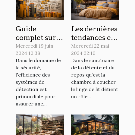
Guide
Les dernières
complet sur le
tendances en
choix et
matière de
Mercredi 19 juin
Mercredi 22 mai
2024 10:38
2024 22:10
l'installation
design de
Dans le domaine de
Dans le sanctuaire
des
linge de lit
la sécurité,
de la détente et du
colonnettes
pour
l'efficience des
repos qu'est la
pour
sublimer
systèmes de
chambre à coucher,
optimiser la
votre
détection est
le linge de lit détient
primordiale pour
un rôle...
détection
chambre
assurer une...
dans les
systèmes de
sécurité