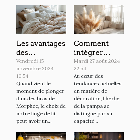
Les avantages
Comment
des
intégrer
différentes
l'herbe de la
Vendredi 15
Mardi 27 août 2024
novembre 2024
22:54
matières de
pampa dans
10:54
Au cœur des
housses de
votre
Quand vient le
tendances actuelles
couette pour
décoration
moment de plonger
en matière de
un sommeil
intérieure
dans les bras de
décoration, l'herbe
réparateur
Morphée, le choix de
de la pampa se
notre linge de lit
distingue par sa
peut avoir un...
capacité...