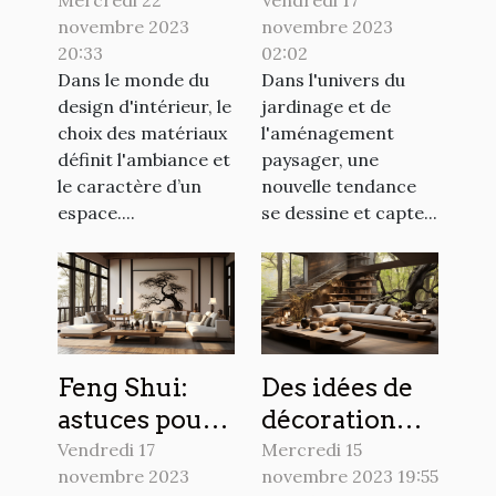
audacieux
plantes
Mercredi 22
Vendredi 17
novembre 2023
novembre 2023
pour votre
grimpantes
20:33
02:02
intérieur
pour
Dans le monde du
Dans l'univers du
sublimer
design d'intérieur, le
jardinage et de
votre
choix des matériaux
l'aménagement
extérieur
définit l'ambiance et
paysager, une
le caractère d’un
nouvelle tendance
espace....
se dessine et capte...
Feng Shui:
Des idées de
astuces pour
décoration
harmoniser
pour un
Vendredi 17
Mercredi 15
novembre 2023
novembre 2023 19:55
votre
intérieur zen