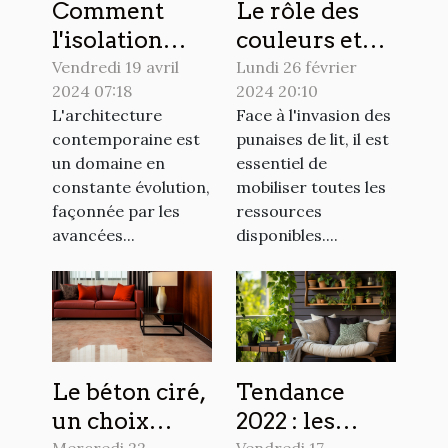
Le rôle des
Comment
couleurs et
l'isolation
des textures
extérieure
Lundi 26 février
Vendredi 19 avril
2024 20:10
2024 07:18
dans la lutte
influence le
Face à l'invasion des
L'architecture
contre les
design
punaises de lit, il est
contemporaine est
punaises de
moderne des
essentiel de
un domaine en
lit
maisons
mobiliser toutes les
constante évolution,
ressources
façonnée par les
disponibles....
avancées...
Le béton ciré,
Tendance
un choix
2022 : les