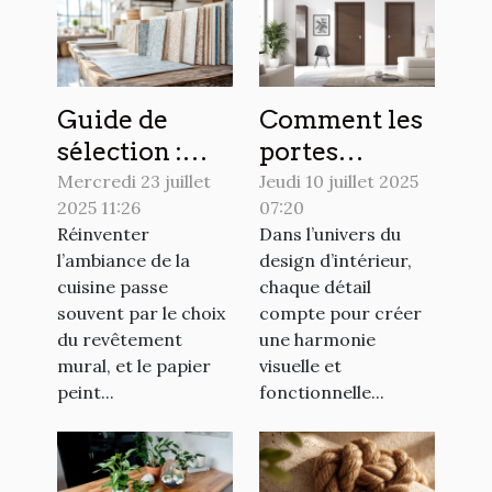
Guide de
Comment les
sélection :
portes
choisir le
affleurantes
Mercredi 23 juillet
Jeudi 10 juillet 2025
2025 11:26
07:20
papier peint
transforment-
Réinventer
Dans l’univers du
idéal pour
elles
l’ambiance de la
design d’intérieur,
votre cuisine
l'esthétique
cuisine passe
chaque détail
intérieure ?
souvent par le choix
compte pour créer
du revêtement
une harmonie
mural, et le papier
visuelle et
peint...
fonctionnelle...