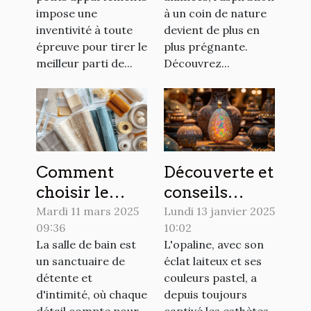
maximale de
espace vert en
impose une
à un coin de nature
l'espace
ville
inventivité à toute
devient de plus en
épreuve pour tirer le
plus prégnante.
meilleur parti de...
Découvrez...
Comment
Découverte et
choisir le
conseils
matériau
d'achat pour
Mardi 11 mars 2025
Lundi 13 janvier 2025
09:36
10:02
idéal pour
les amateurs
La salle de bain est
L'opaline, avec son
votre rideau
d'opaline
un sanctuaire de
éclat laiteux et ses
de douche
détente et
couleurs pastel, a
d'intimité, où chaque
depuis toujours