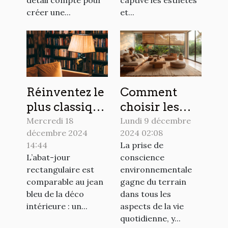
détail compte pour
captivé les esthètes
créer une...
et...
Réinventez le
Comment
plus classique
choisir les
des
matériaux
Mercredi 18
Lundi 9 décembre
décembre 2024
2024 02:08
luminaires :
écologiques
14:44
La prise de
l'abat-jour
pour votre
L’abat-jour
conscience
rectangulaire
décoration
rectangulaire est
environnementale
intérieure
comparable au jean
gagne du terrain
bleu de la déco
dans tous les
intérieure : un...
aspects de la vie
quotidienne, y...