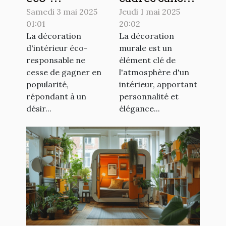
responsables
perçage des
Samedi 3 mai 2025
Jeudi 1 mai 2025
01:01
20:02
en décoration
alternatives
La décoration
La décoration
d'intérieur
innovantes
d'intérieur éco-
murale est un
pour 2023
pour votre
responsable ne
élément clé de
déco
cesse de gagner en
l'atmosphère d'un
popularité,
intérieur, apportant
répondant à un
personnalité et
désir...
élégance...