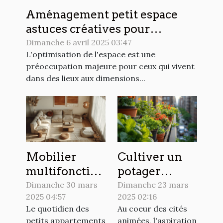
Aménagement petit espace
astuces créatives pour
optimiser chaque mètre carré
Dimanche 6 avril 2025 03:47
L'optimisation de l'espace est une
préoccupation majeure pour ceux qui vivent
dans des lieux aux dimensions...
Mobilier
Cultiver un
multifonction
potager
pour petits
urbain sur un
Dimanche 30 mars
Dimanche 23 mars
2025 04:57
2025 02:16
appartements
balcon les
Le quotidien des
Au coeur des cités
optimisation
secrets d'un
petits appartements
animées, l'aspiration