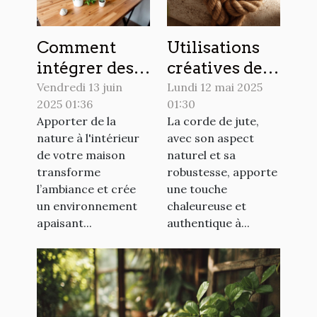
Comment
Utilisations
intégrer des
créatives de la
éléments
corde de jute
Vendredi 13 juin
Lundi 12 mai 2025
2025 01:36
01:30
naturels dans
dans la
Apporter de la
La corde de jute,
votre
décoration
nature à l'intérieur
avec son aspect
décoration
intérieure
de votre maison
naturel et sa
intérieure
transforme
robustesse, apporte
l’ambiance et crée
une touche
un environnement
chaleureuse et
apaisant...
authentique à...