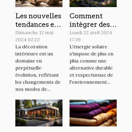
Les nouvelles
Comment
tendances en
intégrer des
matière de
panneaux
Dimanche 12 mai
Lundi 22 avril 2024
2024 02:22
17:39
décoration
solaires dans
La décoration
L'énergie solaire
intérieure
votre design
intérieure est un
s'impose de plus en
pour 2024
extérieur
domaine en
plus comme une
perpétuelle
alternative durable
évolution, reflétant
et respectueuse de
les changements de
l'environnement...
nos modes de...