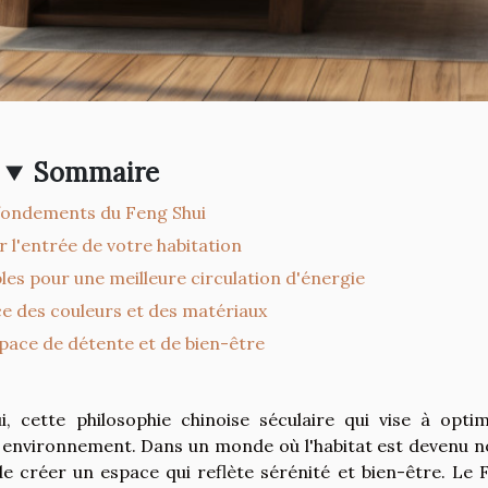
Sommaire
fondements du Feng Shui
 l'entrée de votre habitation
les pour une meilleure circulation d'énergie
e des couleurs et des matériaux
pace de détente et de bien-être
, cette philosophie chinoise séculaire qui vise à optim
re environnement. Dans un monde où l'habitat est devenu n
de créer un espace qui reflète sérénité et bien-être. Le 