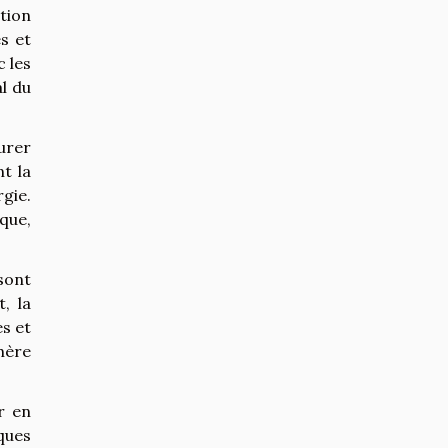
tion
s et
c les
l du
aurer
t la
gie.
que,
sont
, la
s et
hère
r en
ques