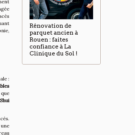
ement
angée
acés
uant
Rénovation de
nie,
parquet ancien à
Rouen : faites
confiance à La
Clinique du Sol !
ale :
bles
 que
Shui
cés.
 une
reau