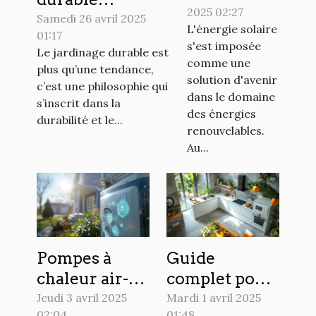
2025 02:27
solaires en
pratiques pour
Samedi 26 avril 2025
L'énergie solaire
2023 est-ce
01:17
un extérieur
s'est imposée
Le jardinage durable est
rentable
respectueux de
comme une
plus qu’une tendance,
dans votre
l'environnement
solution d'avenir
c’est une philosophie qui
région
dans le domaine
s’inscrit dans la
des énergies
durabilité et le...
renouvelables.
Au...
Pompes à
Guide
chaleur air-
complet pour
eau avantages
maîtriser
Jeudi 3 avril 2025
Mardi 1 avril 2025
02:04
01:48