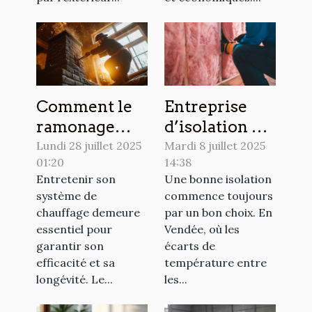
Comment le
Entreprise
ramonage
d’isolation en
régulier peut
Vendée :
Lundi 28 juillet 2025
Mardi 8 juillet 2025
01:20
14:38
prolonger la
comment
Entretenir son
Une bonne isolation
durée de vie
choisir le bon
système de
commence toujours
de votre
prestataire ?
chauffage demeure
par un bon choix. En
système de
essentiel pour
Vendée, où les
chauffage ?
garantir son
écarts de
efficacité et sa
température entre
longévité. Le...
les...