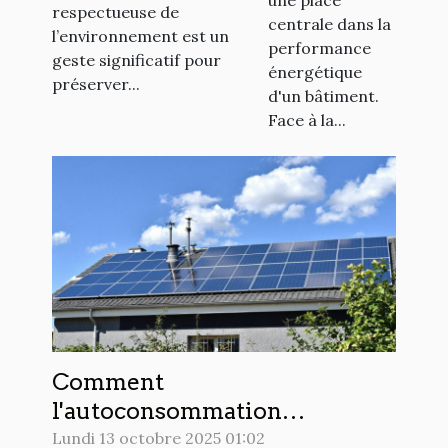
l’environnement
respectueuse de
fenêtres ?
centrale dans la
?
l’environnement est un
performance
geste significatif pour
énergétique
préserver...
d'un bâtiment.
Face à la...
Comment
l'autoconsommation
photovoltaïque redéfinit-elle
Lundi 13 octobre 2025 01:02