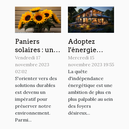
Paniers
Adoptez
solaires : une
l'énergie
alternative
solaire pour
Vendredi 17
Mercredi 15
novembre 2023
novembre 2023 19:55
écologique
une maison
02:02
La quête
pour votre
autonome
S'orienter vers des
d'indépendance
maison
solutions durables
énergétique est une
est devenu un
ambition de plus en
impératif pour
plus palpable au sein
préserver notre
des foyers
environnement.
désireux...
Parmi...