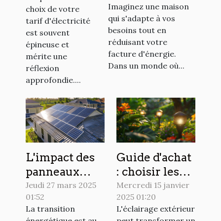
indexé pour
Imaginez une maison
choix de votre
aux systèmes
votre
qui s'adapte à vos
tarif d'électricité
domotiques
électricité
besoins tout en
est souvent
économes en
réduisant votre
épineuse et
énergie
facture d'énergie.
mérite une
Dans un monde où...
réflexion
approfondie....
L'impact des
Guide d'achat
panneaux
: choisir les
solaires sur la
meilleures
Jeudi 27 mars 2025
Mercredi 15 janvier
01:52
2025 01:20
valeur
lampes
La transition
L'éclairage extérieur
immobilière
solaires pour
énergétique est au
peut transformer un