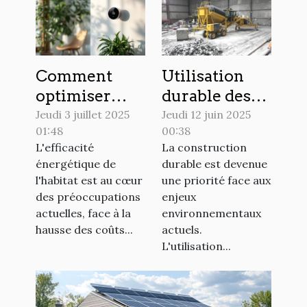
Comment
Utilisation
optimiser
durable des
l'efficacité
matériaux :
Jeudi 3 juillet 2025
Jeudi 12 juin 2025
01:48
00:38
énergétique
Bétons
L'efficacité
La construction
de votre
écologiques
énergétique de
durable est devenue
maison ?
et leurs
l'habitat est au cœur
une priorité face aux
avantages
des préoccupations
enjeux
actuelles, face à la
environnementaux
hausse des coûts...
actuels.
L'utilisation...