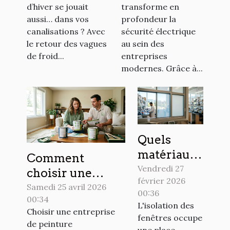
des alliés
électrique en
d’hiver se jouait
transforme en
insoupçonnés
entreprise
aussi… dans vos
profondeur la
pour l’hiver
canalisations ? Avec
sécurité électrique
le retour des vagues
au sein des
de froid...
entreprises
modernes. Grâce à...
Quels
matériaux
Comment
innovants
Vendredi 27
choisir une
février 2026
pour
entreprise de
Samedi 25 avril 2026
00:36
améliorer
00:34
peinture
L'isolation des
Choisir une entreprise
l'isolation
respectueuse de
fenêtres occupe
de peinture
des
une place