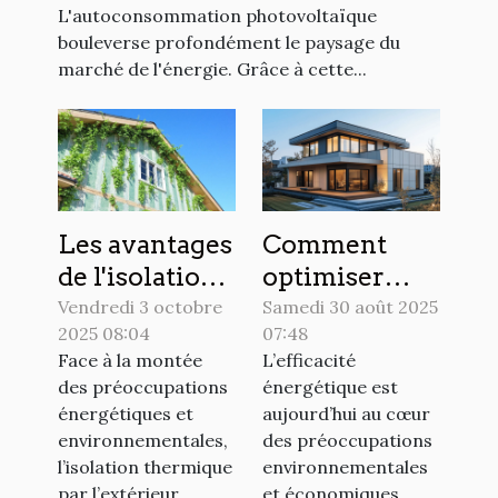
L'autoconsommation photovoltaïque
le marché de l'énergie ?
bouleverse profondément le paysage du
marché de l'énergie. Grâce à cette...
Les avantages
Comment
de l'isolation
optimiser
thermique
l'efficacité
Vendredi 3 octobre
Samedi 30 août 2025
2025 08:04
07:48
par l'extérieur
énergétique
Face à la montée
L’efficacité
expliqués
grâce à
des préoccupations
énergétique est
l'isolation
énergétiques et
aujourd’hui au cœur
moderne ?
environnementales,
des préoccupations
l’isolation thermique
environnementales
par l’extérieur...
et économiques....