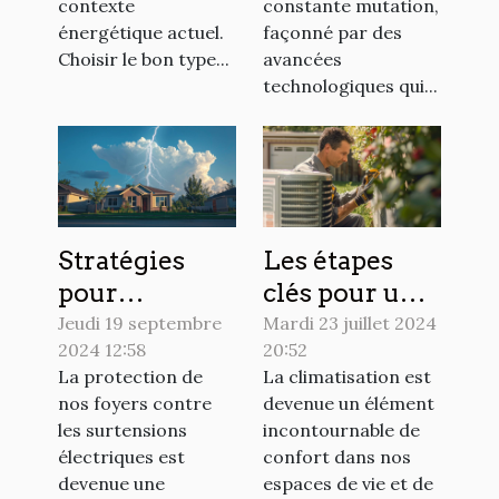
optimale
contexte
constante mutation,
énergétique actuel.
façonné par des
Choisir le bon type...
avancées
technologiques qui...
Stratégies
Les étapes
pour
clés pour une
minimiser les
intervention
Jeudi 19 septembre
Mardi 23 juillet 2024
2024 12:58
20:52
risques de
rapide en
La protection de
La climatisation est
surtension
climatisation
nos foyers contre
devenue un élément
dans votre
les surtensions
incontournable de
maison
électriques est
confort dans nos
devenue une
espaces de vie et de