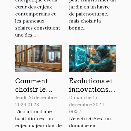
des maisons
jardin
cœur des enjeux
jardin en un havre
contemporains et
de paix nocturne,
les panneaux
mais choisir la
solaires constituent
bonne...
une des...
Comment
Évolutions et
choisir le
innovations
meilleur bois
dans
Jeudi 26 décembre
Dimanche 15
2024 01:28
décembre 2024
triple vitrage
l'installation
L'isolation d'une
00:37
pour une
électrique
habitation est un
L'électricité est un
isolation
moderne
enjeu majeur dans le
domaine en