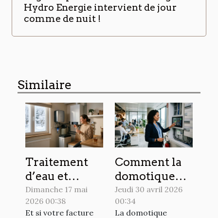
Hydro Energie intervient de jour
comme de nuit !
Similaire
Traitement
Comment la
d’eau et
domotique
économies
redéfinit la
Dimanche 17 mai
Jeudi 30 avril 2026
2026 00:38
00:34
d’énergie :
sécurité
Et si votre facture
La domotique