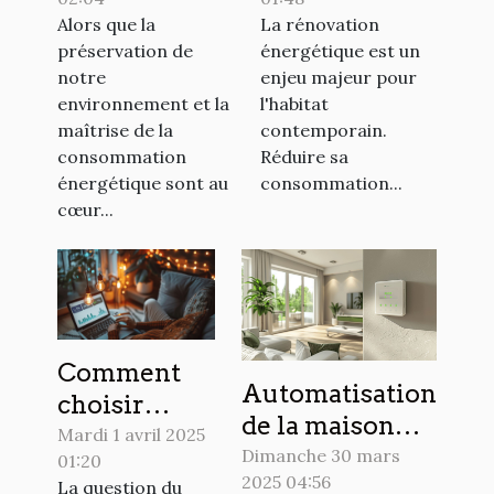
et économies
votre
Alors que la
La rénovation
potentielles
rénovation
préservation de
énergétique est un
pour les
énergétique
notre
enjeu majeur pour
propriétaires
environnement et la
l'habitat
maîtrise de la
contemporain.
consommation
Réduire sa
énergétique sont au
consommation...
cœur...
Comment
Automatisation
choisir
de la maison
entre tarif
Mardi 1 avril 2025
économies et
Dimanche 30 mars
01:20
fixe et tarif
2025 04:56
confort grâce
La question du