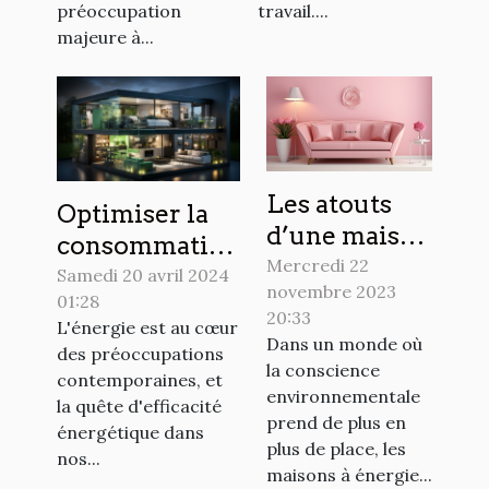
préoccupation
travail....
majeure à...
Les atouts
Optimiser la
d’une maison
consommation
à énergie
Mercredi 22
énergétique à
Samedi 20 avril 2024
novembre 2023
positive
01:28
la maison
20:33
L'énergie est au cœur
grâce aux
Dans un monde où
des préoccupations
technologies
la conscience
contemporaines, et
environnementale
vertes
la quête d'efficacité
prend de plus en
énergétique dans
plus de place, les
nos...
maisons à énergie...