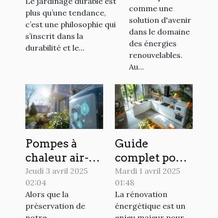
Le jardinage durable est
rentable
respectueux de
comme une
plus qu’une tendance,
dans votre
l'environnement
solution d'avenir
c’est une philosophie qui
région
dans le domaine
s’inscrit dans la
des énergies
durabilité et le...
renouvelables.
Au...
Pompes à
Guide
chaleur air-
complet pour
eau avantages
maîtriser
Jeudi 3 avril 2025
Mardi 1 avril 2025
02:04
01:48
et économies
votre
Alors que la
La rénovation
potentielles
rénovation
préservation de
énergétique est un
pour les
énergétique
notre
enjeu majeur pour