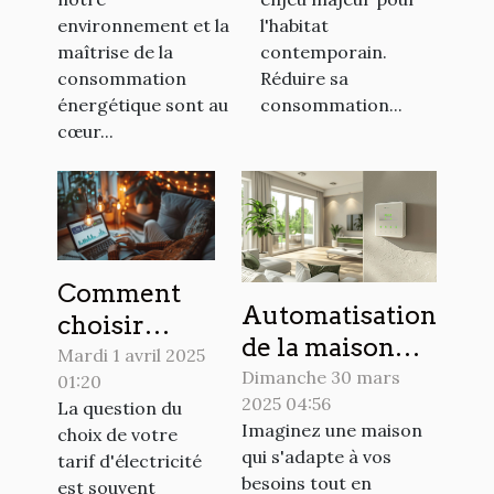
propriétaires
environnement et la
l'habitat
maîtrise de la
contemporain.
consommation
Réduire sa
énergétique sont au
consommation...
cœur...
Comment
Automatisation
choisir
de la maison
entre tarif
Mardi 1 avril 2025
économies et
Dimanche 30 mars
01:20
fixe et tarif
2025 04:56
confort grâce
La question du
indexé pour
Imaginez une maison
choix de votre
aux systèmes
votre
qui s'adapte à vos
tarif d'électricité
domotiques
électricité
besoins tout en
est souvent