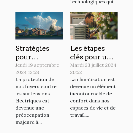
technologiques qui...
Stratégies
Les étapes
pour
clés pour une
minimiser les
intervention
Jeudi 19 septembre
Mardi 23 juillet 2024
2024 12:58
20:52
risques de
rapide en
La protection de
La climatisation est
surtension
climatisation
nos foyers contre
devenue un élément
dans votre
les surtensions
incontournable de
maison
électriques est
confort dans nos
devenue une
espaces de vie et de
préoccupation
travail....
majeure à...