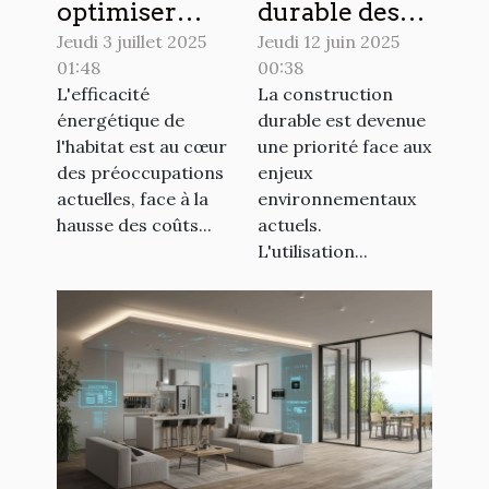
optimiser
durable des
l'efficacité
matériaux :
Jeudi 3 juillet 2025
Jeudi 12 juin 2025
01:48
00:38
énergétique
Bétons
L'efficacité
La construction
de votre
écologiques
énergétique de
durable est devenue
maison ?
et leurs
l'habitat est au cœur
une priorité face aux
avantages
des préoccupations
enjeux
actuelles, face à la
environnementaux
hausse des coûts...
actuels.
L'utilisation...