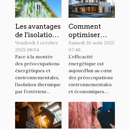
Les avantages
Comment
de l'isolation
optimiser
thermique
l'efficacité
Vendredi 3 octobre
Samedi 30 août 2025
2025 08:04
07:48
par l'extérieur
énergétique
Face à la montée
L’efficacité
expliqués
grâce à
des préoccupations
énergétique est
l'isolation
énergétiques et
aujourd’hui au cœur
moderne ?
environnementales,
des préoccupations
l’isolation thermique
environnementales
par l’extérieur...
et économiques....