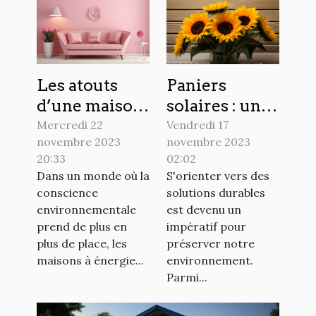
Les atouts
Paniers
d’une maison
solaires : une
à énergie
alternative
Mercredi 22
Vendredi 17
novembre 2023
novembre 2023
positive
écologique
20:33
02:02
pour votre
Dans un monde où la
S'orienter vers des
maison
conscience
solutions durables
environnementale
est devenu un
prend de plus en
impératif pour
plus de place, les
préserver notre
maisons à énergie...
environnement.
Parmi...