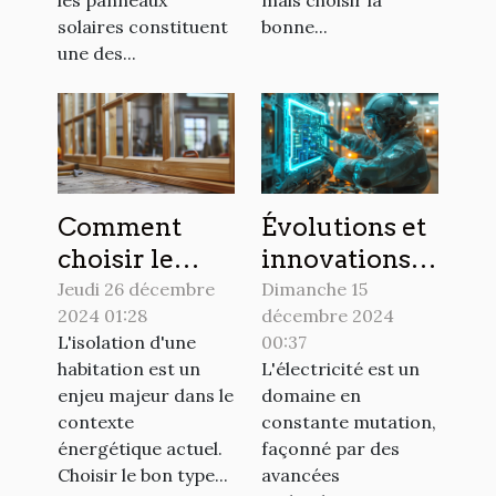
solaires constituent
bonne...
une des...
Comment
Évolutions et
choisir le
innovations
meilleur bois
dans
Jeudi 26 décembre
Dimanche 15
2024 01:28
décembre 2024
triple vitrage
l'installation
L'isolation d'une
00:37
pour une
électrique
habitation est un
L'électricité est un
isolation
moderne
enjeu majeur dans le
domaine en
optimale
contexte
constante mutation,
énergétique actuel.
façonné par des
Choisir le bon type...
avancées