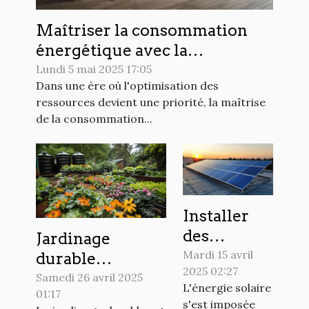
Maîtriser la consommation
énergétique avec la
domotique efficace et
Lundi 5 mai 2025 17:05
Dans une ère où l'optimisation des
économique
ressources devient une priorité, la maîtrise
de la consommation...
Installer
des
Jardinage
panneaux
Mardi 15 avril
durable
2025 02:27
solaires en
pratiques pour
Samedi 26 avril 2025
L'énergie solaire
2023 est-ce
01:17
un extérieur
s'est imposée