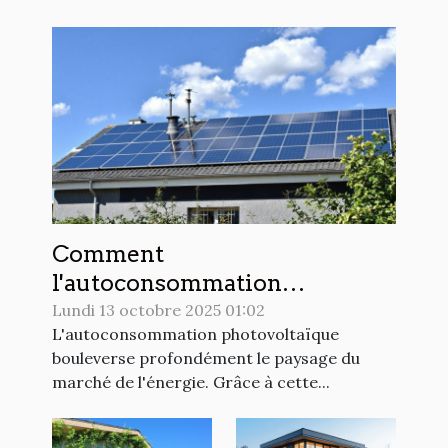
Comment
l'autoconsommation
photovoltaïque redéfinit-elle
Lundi 13 octobre 2025 01:02
L'autoconsommation photovoltaïque
le marché de l'énergie ?
bouleverse profondément le paysage du
marché de l'énergie. Grâce à cette...