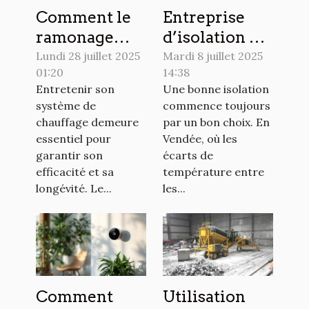
Comment le
Entreprise
ramonage
d’isolation en
régulier peut
Vendée :
Lundi 28 juillet 2025
Mardi 8 juillet 2025
01:20
14:38
prolonger la
comment
Entretenir son
Une bonne isolation
durée de vie
choisir le bon
système de
commence toujours
de votre
prestataire ?
chauffage demeure
par un bon choix. En
système de
essentiel pour
Vendée, où les
chauffage ?
garantir son
écarts de
efficacité et sa
température entre
longévité. Le...
les...
Comment
Utilisation