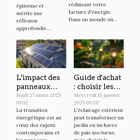
économes en
réduisant votre
épineuse et
énergie
facture d'énergie.
mérite une
Dans un monde où...
réflexion
approfondie....
L'impact des
Guide d'achat
panneaux
: choisir les
solaires sur la
meilleures
Jeudi 27 mars 2025
Mercredi 15 janvier
01:52
2025 01:20
valeur
lampes
La transition
L'éclairage extérieur
immobilière
solaires pour
énergétique est au
peut transformer un
des maisons
jardin
cœur des enjeux
jardin en un havre
contemporains et
de paix nocturne,
les panneaux
mais choisir la