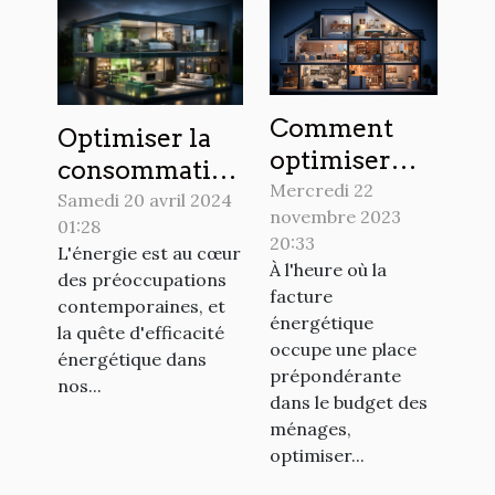
Comment
Optimiser la
optimiser
consommation
son
Mercredi 22
énergétique à
Samedi 20 avril 2024
novembre 2023
chauffage
01:28
la maison
20:33
pour
L'énergie est au cœur
grâce aux
À l'heure où la
des préoccupations
économiser
technologies
facture
contemporaines, et
de l'énergie
énergétique
vertes
la quête d'efficacité
occupe une place
énergétique dans
prépondérante
nos...
dans le budget des
ménages,
optimiser...