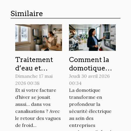
Similaire
Traitement
Comment la
d’eau et
domotique
économies
redéfinit la
Dimanche 17 mai
Jeudi 30 avril 2026
2026 00:38
00:34
d’énergie :
sécurité
Et si votre facture
La domotique
des alliés
électrique en
d’hiver se jouait
transforme en
insoupçonnés
entreprise
aussi… dans vos
profondeur la
pour l’hiver
canalisations ? Avec
sécurité électrique
le retour des vagues
au sein des
de froid...
entreprises