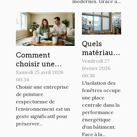
modernes. Grâce à...
Quels
matériaux
Comment
innovants
Vendredi 27
choisir une
février 2026
pour
entreprise de
Samedi 25 avril 2026
00:36
améliorer
00:34
peinture
L'isolation des
Choisir une entreprise
l'isolation
respectueuse de
fenêtres occupe
de peinture
des
une place
l’environnement
respectueuse de
fenêtres ?
centrale dans la
?
l’environnement est un
performance
geste significatif pour
énergétique
préserver...
d'un bâtiment.
Face à la...