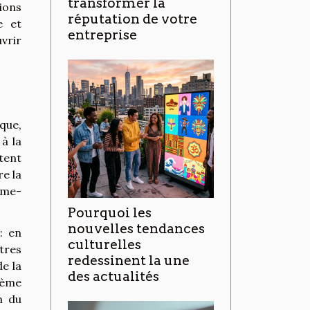
transformer la
tions
réputation de votre
e et
entreprise
vrir
ique,
à la
tent
e la
mme-
Pourquoi les
nouvelles tendances
: en
culturelles
tres
redessinent la une
e la
des actualités
tème
n du