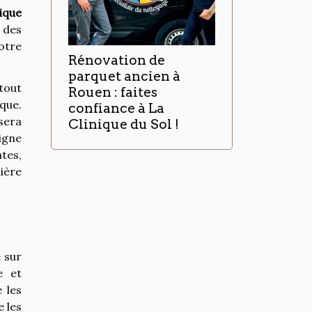
ique
 des
otre
Rénovation de
parquet ancien à
 tout
Rouen : faites
que.
confiance à La
sera
Clinique du Sol !
igne
tes,
ière
 sur
e et
e les
e les