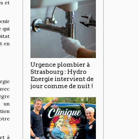
es et
enir
 qui
itat
ut en
Urgence plombier à
Strasbourg : Hydro
Energie intervient de
rgie
jour comme de nuit !
vec
ègre
t un
tion
otre
et à