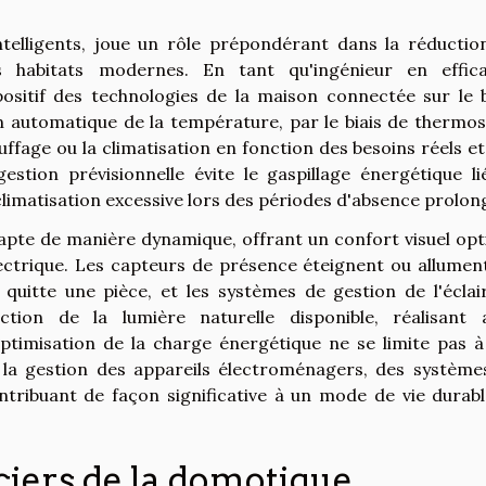
telligents, joue un rôle prépondérant dans la réductio
 habitats modernes. En tant qu'ingénieur en effica
positif des technologies de la maison connectée sur le b
n automatique de la température, par le biais de thermos
fage ou la climatisation en fonction des besoins réels et
stion prévisionnelle évite le gaspillage énergétique li
a climatisation excessive lors des périodes d'absence prolon
'adapte de manière dynamique, offrant un confort visuel op
ctrique. Les capteurs de présence éteignent ou allument
quitte une pièce, et les systèmes de gestion de l'éclai
ction de la lumière naturelle disponible, réalisant a
ptimisation de la charge énergétique ne se limite pas à
t la gestion des appareils électroménagers, des système
ontribuant de façon significative à un mode de vie durabl
ciers de la domotique