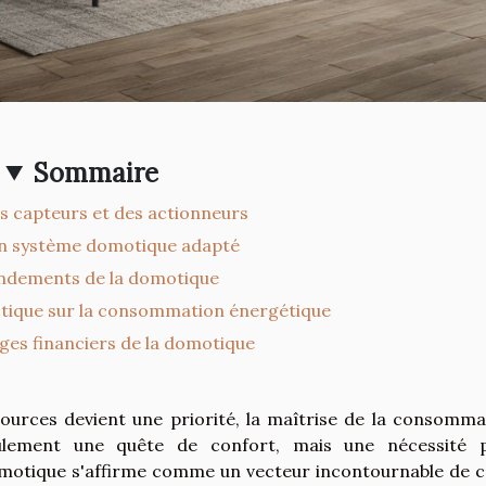
Sommaire
es capteurs et des actionneurs
un système domotique adapté
ndements de la domotique
otique sur la consommation énergétique
ges financiers de la domotique
sources devient une priorité, la maîtrise de la consomma
eulement une quête de confort, mais une nécessité 
domotique s'affirme comme un vecteur incontournable de c