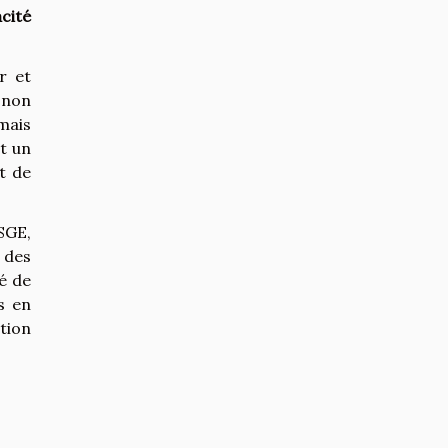
acité
er et
 non
mais
t un
t de
SGE,
 des
é de
s en
tion