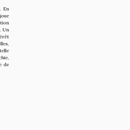
. En
 joue
tion
. Un
érêt
lles,
elle
hie,
e de