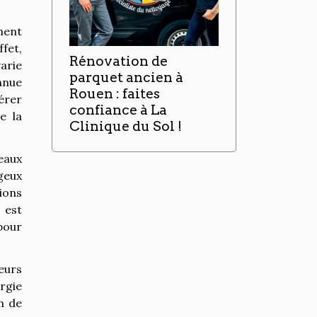
ment
fet,
Rénovation de
arie
parquet ancien à
nnue
Rouen : faites
érer
confiance à La
e la
Clinique du Sol !
eaux
geux
ions
 est
pour
eurs
rgie
n de