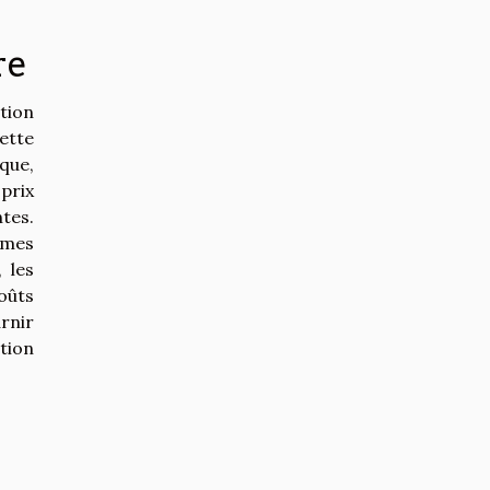
re
tion
ette
que,
 prix
tes.
tèmes
 les
oûts
rnir
tion