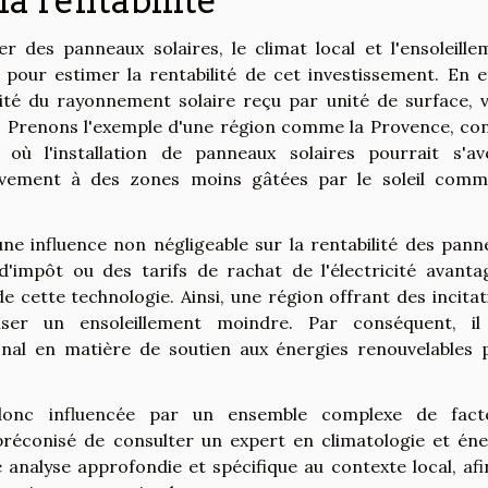
la rentabilité
er des panneaux solaires, le climat local et l'ensoleille
our estimer la rentabilité de cet investissement. En ef
ensité du rayonnement solaire reçu par unité de surface, v
e. Prenons l'exemple d'une région comme la Provence, co
 où l'installation de panneaux solaires pourrait s'av
ivement à des zones moins gâtées par le soleil comm
une influence non négligeable sur la rentabilité des pann
 d'impôt ou des tarifs de rachat de l'électricité avanta
e cette technologie. Ainsi, une région offrant des incitat
nser un ensoleillement moindre. Par conséquent, il
nal en matière de soutien aux énergies renouvelables 
t donc influencée par un ensemble complexe de fact
 préconisé de consulter un expert en climatologie et éne
 analyse approfondie et spécifique au contexte local, afi