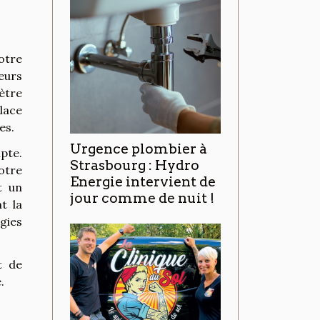
otre
eurs
ètre
place
es.
Urgence plombier à
pte.
Strasbourg : Hydro
otre
Energie intervient de
t un
jour comme de nuit !
t la
rgies
t de
.