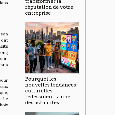
transformer la
 dans
réputation de votre
entreprise
 son
 ont
acité
 long
nant
ent à
Pourquoi les
pour
nouvelles tendances
eaux
culturelles
que,
redessinent la une
. Le
des actualités
hoix