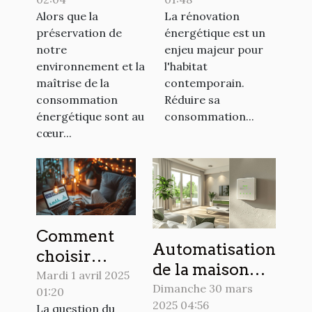
et économies
votre
Alors que la
La rénovation
potentielles
rénovation
préservation de
énergétique est un
pour les
énergétique
notre
enjeu majeur pour
propriétaires
environnement et la
l'habitat
maîtrise de la
contemporain.
consommation
Réduire sa
énergétique sont au
consommation...
cœur...
Comment
Automatisation
choisir
de la maison
entre tarif
Mardi 1 avril 2025
économies et
Dimanche 30 mars
01:20
fixe et tarif
2025 04:56
confort grâce
La question du