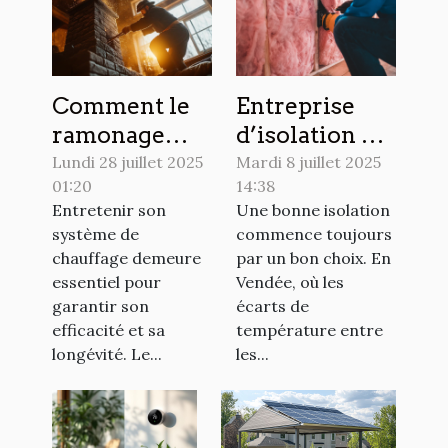
Comment le
Entreprise
ramonage
d’isolation en
régulier peut
Vendée :
Lundi 28 juillet 2025
Mardi 8 juillet 2025
01:20
14:38
prolonger la
comment
Entretenir son
Une bonne isolation
durée de vie
choisir le bon
système de
commence toujours
de votre
prestataire ?
chauffage demeure
par un bon choix. En
système de
essentiel pour
Vendée, où les
chauffage ?
garantir son
écarts de
efficacité et sa
température entre
longévité. Le...
les...