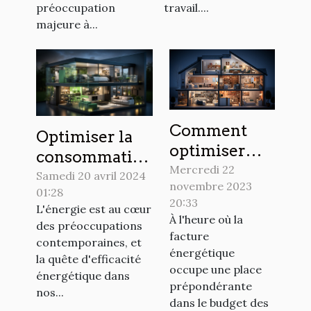
préoccupation
travail....
majeure à...
Comment
Optimiser la
optimiser
consommation
son
Mercredi 22
énergétique à
Samedi 20 avril 2024
novembre 2023
chauffage
01:28
la maison
20:33
pour
L'énergie est au cœur
grâce aux
À l'heure où la
des préoccupations
économiser
technologies
facture
contemporaines, et
de l'énergie
énergétique
vertes
la quête d'efficacité
occupe une place
énergétique dans
prépondérante
nos...
dans le budget des