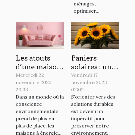
ménages,
optimiser...
Les atouts
Paniers
d’une maison
solaires : une
à énergie
alternative
Mercredi 22
Vendredi 17
novembre 2023
novembre 2023
positive
écologique
20:33
02:02
pour votre
Dans un monde où la
S'orienter vers des
maison
conscience
solutions durables
environnementale
est devenu un
prend de plus en
impératif pour
plus de place, les
préserver notre
maisons à énergie...
environnement.