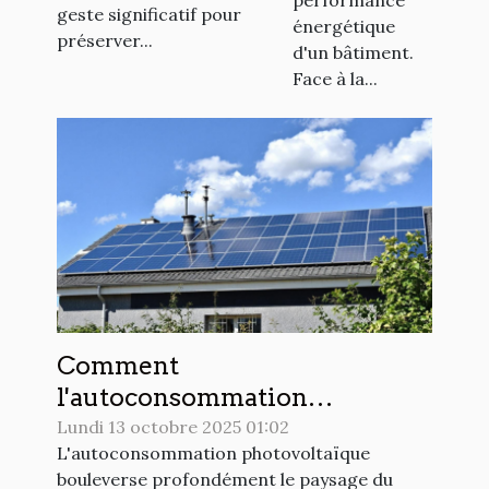
performance
geste significatif pour
énergétique
préserver...
d'un bâtiment.
Face à la...
Comment
l'autoconsommation
photovoltaïque redéfinit-elle
Lundi 13 octobre 2025 01:02
L'autoconsommation photovoltaïque
le marché de l'énergie ?
bouleverse profondément le paysage du