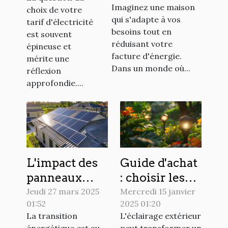
indexé pour
Imaginez une maison
choix de votre
aux systèmes
votre
qui s'adapte à vos
tarif d'électricité
domotiques
électricité
besoins tout en
est souvent
économes en
réduisant votre
épineuse et
énergie
facture d'énergie.
mérite une
Dans un monde où...
réflexion
approfondie....
L'impact des
Guide d'achat
panneaux
: choisir les
solaires sur la
meilleures
Jeudi 27 mars 2025
Mercredi 15 janvier
01:52
2025 01:20
valeur
lampes
La transition
L'éclairage extérieur
immobilière
solaires pour