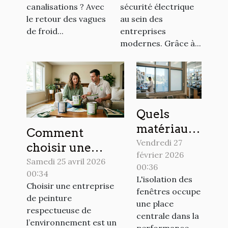
pour l’hiver
canalisations ? Avec
sécurité électrique
le retour des vagues
au sein des
de froid...
entreprises
modernes. Grâce à...
Quels
matériaux
Comment
innovants
Vendredi 27
choisir une
février 2026
pour
entreprise de
Samedi 25 avril 2026
00:36
améliorer
00:34
peinture
L'isolation des
Choisir une entreprise
l'isolation
respectueuse de
fenêtres occupe
de peinture
des
une place
l’environnement
respectueuse de
fenêtres ?
centrale dans la
?
l’environnement est un