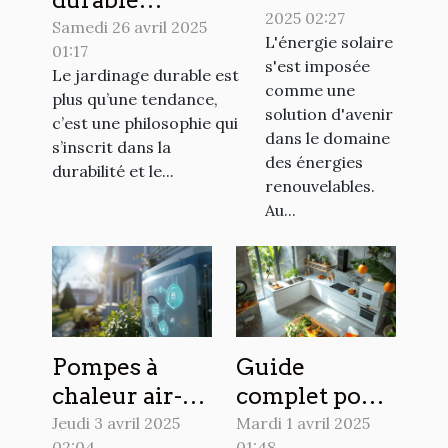
2025 02:27
solaires en
pratiques pour
Samedi 26 avril 2025
L'énergie solaire
2023 est-ce
01:17
un extérieur
s'est imposée
Le jardinage durable est
rentable
respectueux de
comme une
plus qu’une tendance,
dans votre
l'environnement
solution d'avenir
c’est une philosophie qui
région
dans le domaine
s’inscrit dans la
des énergies
durabilité et le...
renouvelables.
Au...
Pompes à
Guide
chaleur air-
complet pour
eau avantages
maîtriser
Jeudi 3 avril 2025
Mardi 1 avril 2025
02:04
01:48