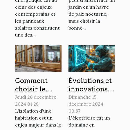
énergétique est au
peut transformer un
des maisons
jardin
cœur des enjeux
jardin en un havre
contemporains et
de paix nocturne,
les panneaux
mais choisir la
solaires constituent
bonne...
une des...
Comment
Évolutions et
choisir le
innovations
meilleur bois
dans
Jeudi 26 décembre
Dimanche 15
2024 01:28
décembre 2024
triple vitrage
l'installation
L'isolation d'une
00:37
pour une
électrique
habitation est un
L'électricité est un
isolation
moderne
enjeu majeur dans le
domaine en