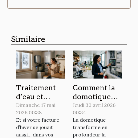
Similaire
Traitement
Comment la
d’eau et
domotique
économies
redéfinit la
Dimanche 17 mai
Jeudi 30 avril 2026
2026 00:38
00:34
d’énergie :
sécurité
Et si votre facture
La domotique
des alliés
électrique en
d’hiver se jouait
transforme en
insoupçonnés
entreprise
aussi… dans vos
profondeur la