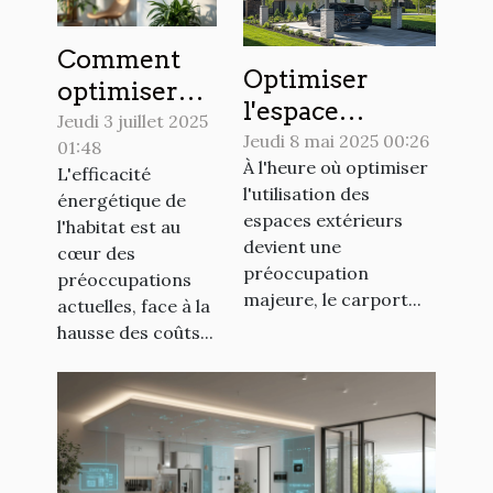
Comment
Optimiser
optimiser
l'espace
l'efficacité
Jeudi 3 juillet 2025
extérieur avec
Jeudi 8 mai 2025 00:26
01:48
énergétique
À l'heure où optimiser
un carport
L'efficacité
de votre
l'utilisation des
énergétique de
photovoltaïque
maison ?
espaces extérieurs
l'habitat est au
devient une
cœur des
préoccupation
préoccupations
majeure, le carport...
actuelles, face à la
hausse des coûts...