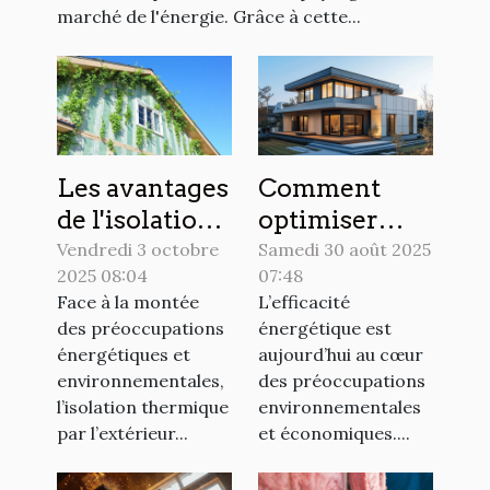
marché de l'énergie. Grâce à cette...
Les avantages
Comment
de l'isolation
optimiser
thermique
l'efficacité
Vendredi 3 octobre
Samedi 30 août 2025
2025 08:04
07:48
par l'extérieur
énergétique
Face à la montée
L’efficacité
expliqués
grâce à
des préoccupations
énergétique est
l'isolation
énergétiques et
aujourd’hui au cœur
moderne ?
environnementales,
des préoccupations
l’isolation thermique
environnementales
par l’extérieur...
et économiques....