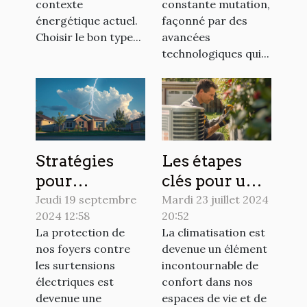
optimale
contexte
constante mutation,
énergétique actuel.
façonné par des
Choisir le bon type...
avancées
technologiques qui...
Stratégies
Les étapes
pour
clés pour une
minimiser les
intervention
Jeudi 19 septembre
Mardi 23 juillet 2024
2024 12:58
20:52
risques de
rapide en
La protection de
La climatisation est
surtension
climatisation
nos foyers contre
devenue un élément
dans votre
les surtensions
incontournable de
maison
électriques est
confort dans nos
devenue une
espaces de vie et de