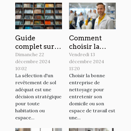
Guide
Comment
complet sur la
choisir la
pose et
meilleure
Dimanche 22
Vendredi 13
décembre 2024
décembre 2024
l'entretien
entreprise de
10:02
11:20
des différents
nettoyage
La sélection d'un
Choisir la bonne
revêtements
pour votre
revêtement de sol
entreprise de
de sol
domicile ou
adéquat est une
nettoyage pour
bureau
décision stratégique
entretenir son
pour toute
domicile ou son
habitation ou
espace de travail est
espace...
une...