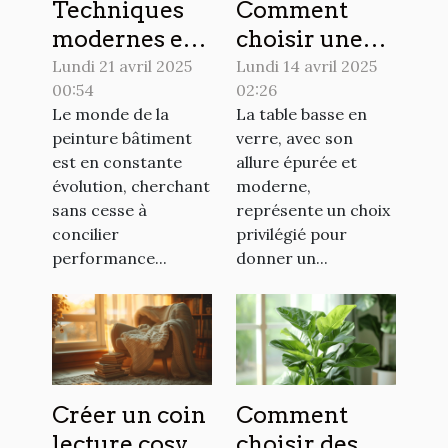
Techniques
Comment
modernes et
choisir une
durables pour
table basse en
Lundi 21 avril 2025
Lundi 14 avril 2025
00:54
02:26
la peinture en
verre pour
Le monde de la
La table basse en
bâtiment
moderniser
peinture bâtiment
verre, avec son
votre salon
est en constante
allure épurée et
évolution, cherchant
moderne,
sans cesse à
représente un choix
concilier
privilégié pour
performance...
donner un...
Créer un coin
Comment
lecture cosy à
choisir des