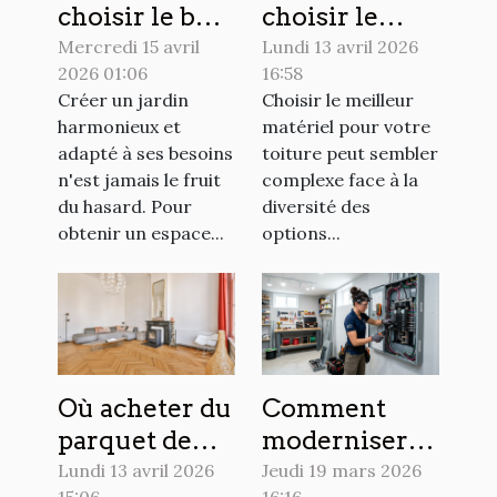
choisir le bon
choisir le
spécialiste
meilleur
Mercredi 15 avril
Lundi 13 avril 2026
2026 01:06
16:58
pour la
matériel pour
Créer un jardin
Choisir le meilleur
création de
votre toiture
harmonieux et
matériel pour votre
votre jardin ?
?
adapté à ses besoins
toiture peut sembler
n'est jamais le fruit
complexe face à la
du hasard. Pour
diversité des
obtenir un espace...
options...
Où acheter du
Comment
parquet de
moderniser
qualité à
votre
Lundi 13 avril 2026
Jeudi 19 mars 2026
15:06
16:16