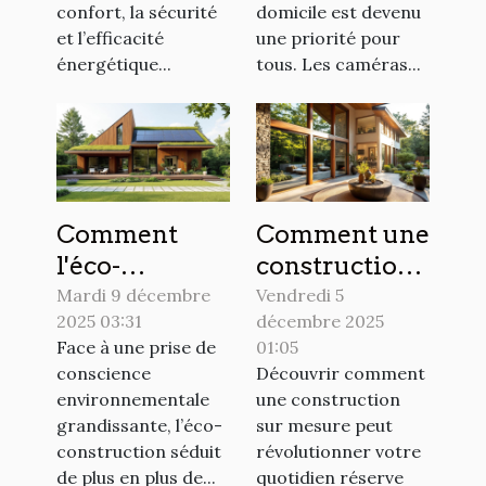
votre
confort, la sécurité
domicile est devenu
domicile ?
et l’efficacité
une priorité pour
énergétique...
tous. Les caméras...
Comment
Comment une
l'éco-
construction
construction
sur mesure
Mardi 9 décembre
Vendredi 5
2025 03:31
décembre 2025
peut
peut
Face à une prise de
01:05
transformer
transformer
conscience
Découvrir comment
votre espace
votre
environnementale
une construction
de vie ?
quotidien ?
grandissante, l’éco-
sur mesure peut
construction séduit
révolutionner votre
de plus en plus de...
quotidien réserve