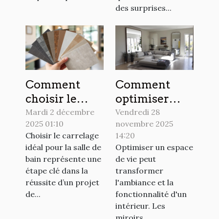
des surprises...
Comment
Comment
choisir le
optimiser
carrelage
votre espace
Mardi 2 décembre
Vendredi 28
2025 01:10
novembre 2025
idéal pour
de vie avec
Choisir le carrelage
14:20
votre salle de
des miroirs ?
idéal pour la salle de
Optimiser un espace
bain ?
bain représente une
de vie peut
étape clé dans la
transformer
réussite d’un projet
l'ambiance et la
de...
fonctionnalité d'un
intérieur. Les
miroirs...