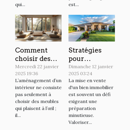
qui...
est...
Comment
Stratégies
choisir des
pour
meubles
augmenter la
Mercredi 22 janvier
Dimanche 12 janvier
2025 19:36
2025 03:24
durables pour
valeur de
L’aménagement d’un
La mise en vente
votre
votre bien
intérieur ne consiste
d'un bien immobilier
intérieur
avant la vente
pas seulement à
est souvent un défi
choisir des meubles
exigeant une
qui plaisent à l’œil ;
préparation
il...
minutieuse.
Valoriser...