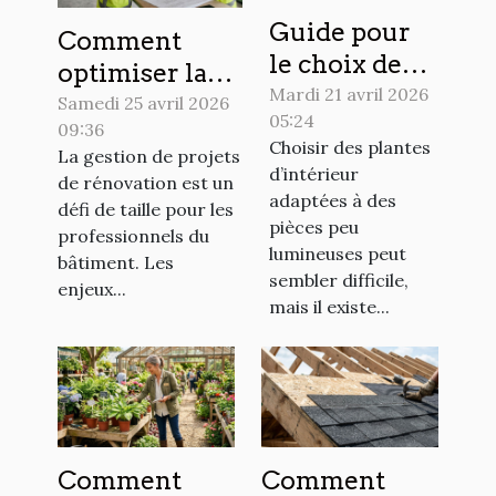
Guide pour
Comment
le choix de
optimiser la
plantes
Mardi 21 avril 2026
gestion de
Samedi 25 avril 2026
05:24
d'intérieur
09:36
projets de
Choisir des plantes
La gestion de projets
peu
rénovation
d’intérieur
de rénovation est un
exigeantes
pour les
adaptées à des
défi de taille pour les
en lumière
pièces peu
professionnels
professionnels du
lumineuses peut
?
bâtiment. Les
sembler difficile,
enjeux...
mais il existe...
Comment
Comment