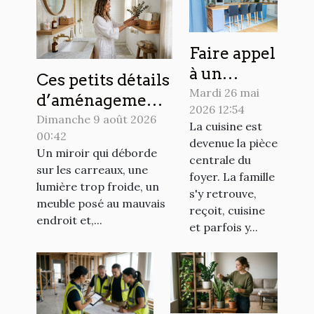
Faire appel
à un
Ces petits détails
cuisiniste
Mardi 26 mai
d’aménagement
2026 12:54
à Pau : les
qui
Dimanche 9 août 2026
La cuisine est
raisons
00:42
métamorphosent
devenue la pièce
concrètes
Un miroir qui déborde
une salle de bain
centrale du
sur les carreaux, une
de choisir
foyer. La famille
lumière trop froide, un
le sur-
s'y retrouve,
meuble posé au mauvais
reçoit, cuisine
mesure !
endroit et,...
et parfois y...