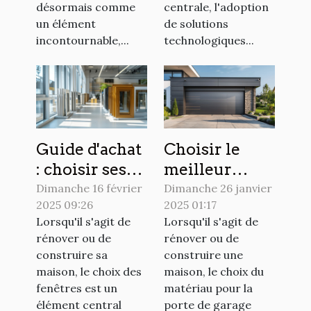
électriques
désormais comme
centrale, l'adoption
un élément
de solutions
incontournable,...
technologiques...
Guide d'achat
Choisir le
: choisir ses
meilleur
fenêtres sur
matériau
Dimanche 16 février
Dimanche 26 janvier
2025 09:26
2025 01:17
mesure en
pour votre
Lorsqu'il s'agit de
Lorsqu'il s'agit de
PVC, alu ou
porte de
rénover ou de
rénover ou de
bois
garage
construire sa
construire une
maison, le choix des
maison, le choix du
fenêtres est un
matériau pour la
élément central
porte de garage