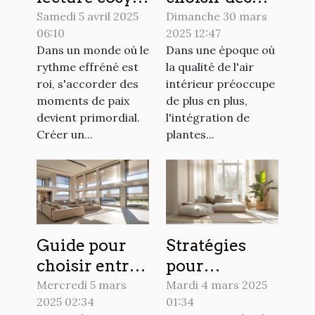
la maison
plantes
Samedi 5 avril 2025
Dimanche 30 mars
06:10
2025 12:47
étapes
d'intérieur
Dans un monde où le
Dans une époque où
simples pour
peu
rythme effréné est
la qualité de l'air
un espace
exigeantes
roi, s'accorder des
intérieur préoccupe
détente
pour purifier
moments de paix
de plus en plus,
personnalisé
l'air
devient primordial.
l'intégration de
Créer un...
plantes...
Guide pour
Stratégies
choisir entre
pour
volets
maximiser
Mercredi 5 mars
Mardi 4 mars 2025
2025 02:34
01:34
roulants et
l'espace dans