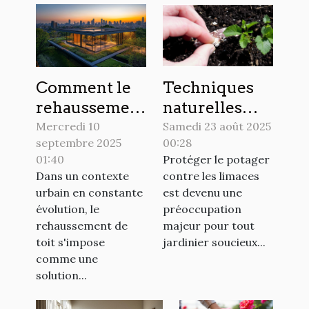
Comment le
Techniques
rehaussement
naturelles
de toit
pour éloigner
Mercredi 10
Samedi 23 août 2025
septembre 2025
00:28
transforme
les limaces du
01:40
Protéger le potager
l'habitat
potager ?
Dans un contexte
contre les limaces
urbain ?
urbain en constante
est devenu une
évolution, le
préoccupation
rehaussement de
majeur pour tout
toit s'impose
jardinier soucieux...
comme une
solution...