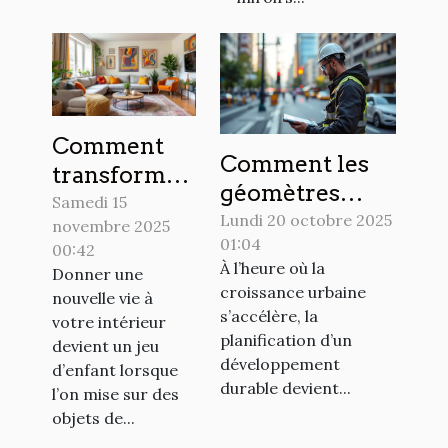
Comment
Comment les
transformer
géomètres
votre espace
Samedi 15
experts
Lundi 20 octobre 2025
novembre 2025
avec des
01:04
facilitent le
00:42
objets de
À l’heure où la
Donner une
développement
décoration
croissance urbaine
nouvelle vie à
urbain durable
uniques ?
s’accélère, la
votre intérieur
?
planification d’un
devient un jeu
développement
d’enfant lorsque
durable devient...
l’on mise sur des
objets de...