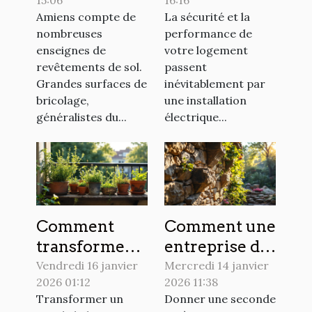
Amiens ?
installation
Amiens compte de
La sécurité et la
électrique
nombreuses
performance de
domestique ?
enseignes de
votre logement
revêtements de sol.
passent
Grandes surfaces de
inévitablement par
bricolage,
une installation
généralistes du...
électrique...
Comment
Comment une
transformer
entreprise de
votre balcon
maçonnerie
Vendredi 16 janvier
Mercredi 14 janvier
2026 01:12
2026 11:38
en jardin
peut
Transformer un
Donner une seconde
durable ?
transformer