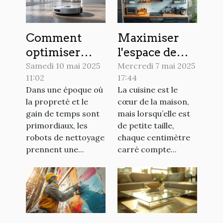
Comment
Maximiser
optimiser
l'espace de
l'utilisation
rangement
Samedi 10 mai 2025
Mercredi 7 mai 2025
11:02
17:44
de votre robot
dans une
Dans une époque où
La cuisine est le
de nettoyage
petite cuisine
la propreté et le
cœur de la maison,
pour une
astuces et
gain de temps sont
mais lorsqu’elle est
maison plus
solutions
primordiaux, les
de petite taille,
propre
pratiques
robots de nettoyage
chaque centimètre
prennent une...
carré compte...