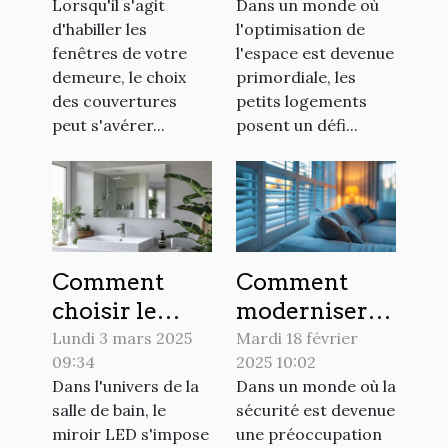
Lorsqu'il s'agit
Dans un monde où
stores pour
les petits
d'habiller les
l'optimisation de
votre maison
logements
fenêtres de votre
l'espace est devenue
demeure, le choix
primordiale, les
des couvertures
petits logements
peut s'avérer...
posent un défi...
Comment
Comment
choisir le
moderniser
miroir LED
votre sécurité
Lundi 3 mars 2025
Mardi 18 février
09:34
2025 10:02
idéal pour
domestique
Dans l'univers de la
Dans un monde où la
votre salle de
avec des
salle de bain, le
sécurité est devenue
bain
volets
miroir LED s'impose
une préoccupation