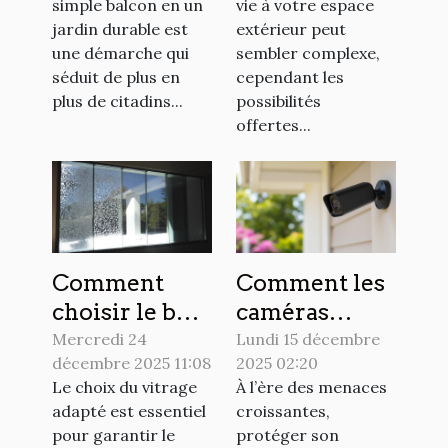
simple balcon en un
vie à votre espace
votre espace
jardin durable est
extérieur peut
extérieur ?
une démarche qui
sembler complexe,
séduit de plus en
cependant les
plus de citadins...
possibilités
offertes...
Comment
Comment les
choisir le bon
caméras
type de
discrètes
Mercredi 24
Lundi 15 décembre
décembre 2025 11:08
2025 02:20
vitrage pour
peuvent
Le choix du vitrage
À l’ère des menaces
votre maison
renforcer la
adapté est essentiel
croissantes,
?
sécurité de
pour garantir le
protéger son