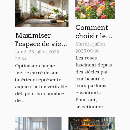
Comment
Maximiser
choisir les
l'espace de vie :
meilleures
Mardi 1 juillet
2025 09:16
techniques
variétés de
Lundi 28 juillet 2025
Les roses
22:54
modernes de
roses pour
fascinent depuis
Optimiser chaque
réaménagement
votre jardin
des siècles par
mètre carré de son
?
leur beauté et
intérieur représente
leurs parfums
aujourd’hui un véritable
envoûtants.
défi pour bon nombre
Pourtant,
de...
sélectionner...