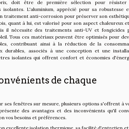
prix, doit être de première sélection pour résister
 isolantes. L'aluminium, apprécié pour sa robustesse e
d'un traitement anti-corrosion pour préserver son esthétiq
ois, quant à lui, est valorisé pour son aspect chaleureux e
is il nécessite des traitements anti-UV et fongicides 
oleil. Tous ces matériaux peuvent être optimisés pour dev
bles, contribuant ainsi à la réduction de la consomma
ux durables, associés à une conception et une installa
êtres isolantes qui offrent confort et économies d'énerg
convénients de chaque
ur ses fenêtres sur mesure, plusieurs options s'offrent à v
 présente des avantages et des inconvénients qu'il conv
lon vos besoins et préférences.
on excellente isolation thermique, sa facilité d'entretien e