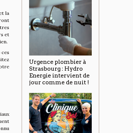
t la
ront
tres
rs et
ien.
 ces
itez
Urgence plombier à
otre
Strasbourg : Hydro
Energie intervient de
jour comme de nuit !
iaux
ouent
onnu