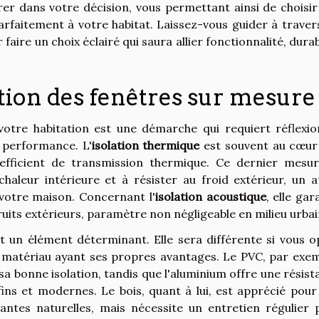
rer dans votre décision, vous permettant ainsi de choisir
rfaitement à votre habitat. Laissez-vous guider à travers
faire un choix éclairé qui saura allier fonctionnalité, durab
ction des fenêtres sur mesure
otre habitation est une démarche qui requiert réflexio
 performance. L'
isolation thermique
est souvent au cœur
oefficient de transmission thermique. Ce dernier mesur
haleur intérieure et à résister au froid extérieur, un a
 votre maison. Concernant l'
isolation acoustique
, elle gar
bruits extérieurs, paramètre non négligeable en milieu urbai
t un élément déterminant. Elle sera différente si vous o
e matériau ayant ses propres avantages. Le PVC, par exem
sa bonne isolation, tandis que l'aluminium offre une résis
ins et modernes. Le bois, quant à lui, est apprécié pour
lantes naturelles, mais nécessite un entretien régulier 