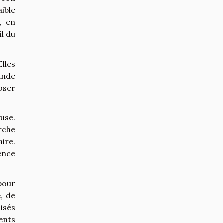
ible
, en
il du
Elles
ande
poser
use.
rche
ire.
ence
pour
, de
isés
ents