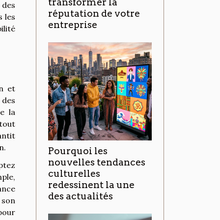
transformer la
 des
réputation de votre
 les
entreprise
ilité
n et
 des
e la
tout
antit
n.
Pourquoi les
nouvelles tendances
ptez
culturelles
ple,
redessinent la une
tance
des actualités
 son
pour