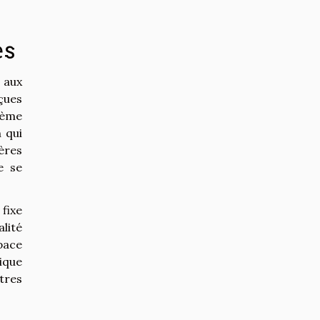
es
 aux
çues
lème
 qui
ères
e se
 fixe
lité
pace
ique
tres