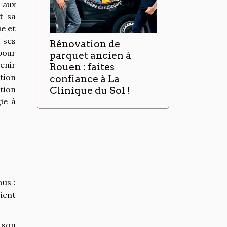
 aux
t sa
ue et
t ses
Rénovation de
pour
parquet ancien à
enir
Rouen : faites
tion
confiance à La
tion
Clinique du Sol !
ie à
ous :
ient
t son