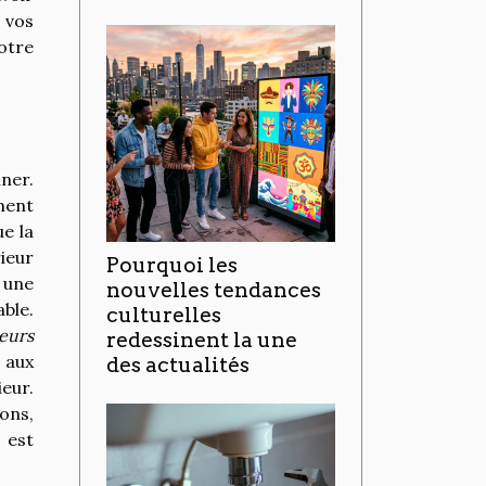
 vos
votre
iner.
ment
ue la
ieur
Pourquoi les
 une
nouvelles tendances
ble.
culturelles
eurs
redessinent la une
 aux
des actualités
ieur.
ions,
 est