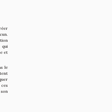
créer
cun.
tion
 qui
e et
s le
tent
iquer
 ces
 son