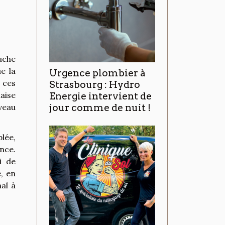
uche
e la
Urgence plombier à
 ces
Strasbourg : Hydro
aise
Energie intervient de
veau
jour comme de nuit !
lée,
ence.
i de
, en
nal à