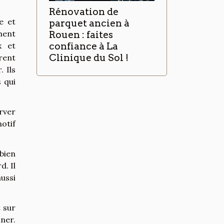
Rénovation de
e et
parquet ancien à
ment
Rouen : faites
x et
confiance à La
Clinique du Sol !
rent
 Ils
 qui
rver
otif
bien
d. Il
ussi
t sur
ner.