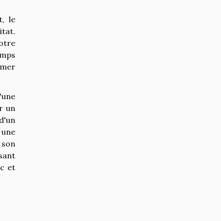
, le
itat.
otre
temps
rmer
'une
r un
 d'un
 une
 son
isant
ic et