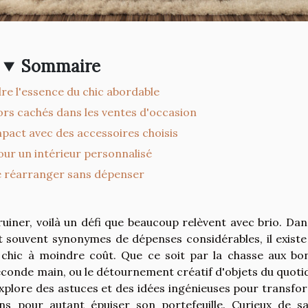
Sommaire
e l'essence du chic abordable
ors cachés dans les ventes d'occasion
mpact avec des accessoires choisis
our un intérieur personnalisé
e réarranger sans dépenser
uiner, voilà un défi que beaucoup relèvent avec brio. Dan
t souvent synonymes de dépenses considérables, il existe
 chic à moindre coût. Que ce soit par la chasse aux bo
seconde main, ou le détournement créatif d'objets du quoti
le explore des astuces et des idées ingénieuses pour transf
ns pour autant épuiser son portefeuille. Curieux de sa