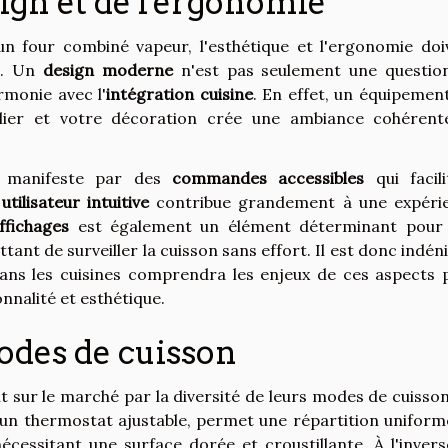
ign et de l'ergonomie
'un four combiné vapeur, l'esthétique et l'ergonomie doi
on. Un
design moderne
n'est pas seulement une questio
rmonie avec l'
intégration cuisine
. En effet, un équipement
ilier et votre décoration crée une ambiance cohérent
e manifeste par des
commandes accessibles
qui facili
utilisateur intuitive
contribue grandement à une expéri
affichages
est également un élément déterminant pour
ttant de surveiller la cuisson sans effort. Il est donc indén
 dans les cuisines comprendra les enjeux de ces aspects 
onnalité et esthétique.
des de cuisson
 sur le marché par la diversité de leurs modes de cuisson
e d'un thermostat ajustable, permet une répartition unifor
nécessitant une surface dorée et croustillante. À l'invers