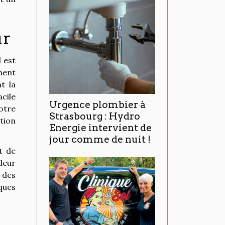
ur
l est
ment
t la
acile
Urgence plombier à
votre
Strasbourg : Hydro
tion
Energie intervient de
jour comme de nuit !
t de
lleur
 des
ques