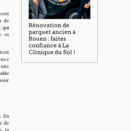
vent
n de
Rénovation de
 qui
parquet ancien à
e et
Rouen : faites
confiance à La
Clinique du Sol !
tent
ence
 une
iable
pour
. En
me de
e, la