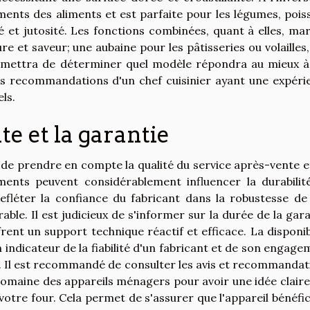
ments des aliments et est parfaite pour les légumes, pois
 et jutosité. Les fonctions combinées, quant à elles, mar
e et saveur; une aubaine pour les pâtisseries ou volailles
rmettra de déterminer quel modèle répondra au mieux à
es recommandations d'un chef cuisinier ayant une expéri
ls.
te et la garantie
de prendre en compte la qualité du service après-vente et
ments peuvent considérablement influencer la durabilit
refléter la confiance du fabricant dans la robustesse de
ble. Il est judicieux de s'informer sur la durée de la gar
frent un support technique réactif et efficace. La disponib
indicateur de la fiabilité d'un fabricant et de son engage
e. Il est recommandé de consulter les avis et recommandat
e domaine des appareils ménagers pour avoir une idée clair
votre four. Cela permet de s'assurer que l'appareil bénéfi