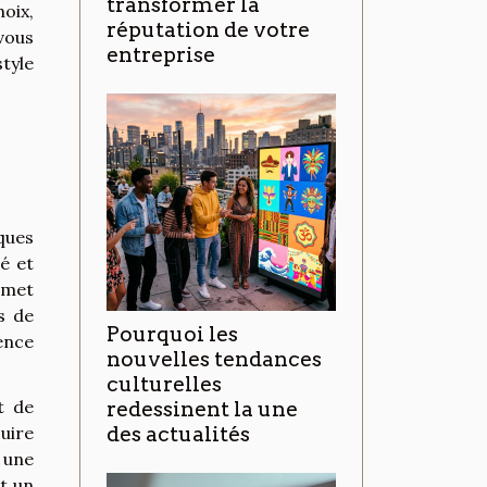
transformer la
hoix,
réputation de votre
vous
entreprise
tyle
ques
é et
rmet
s de
Pourquoi les
ence
nouvelles tendances
culturelles
t de
redessinent la une
uire
des actualités
 une
t un