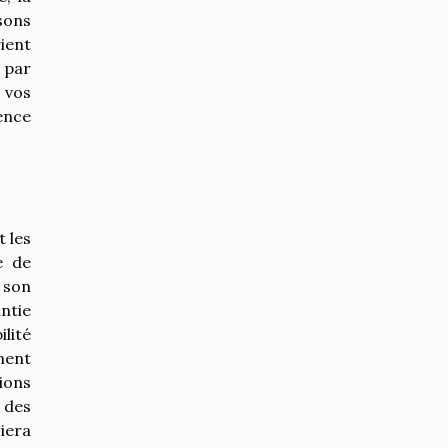
sons
ient
, par
 vos
ence
 les
é de
 son
antie
ilité
ment
ions
e des
ciera