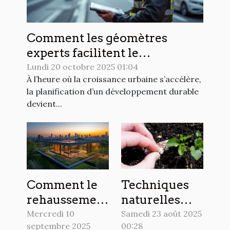
Comment les géomètres
experts facilitent le
développement urbain
Lundi 20 octobre 2025 01:04
À l’heure où la croissance urbaine s’accélère,
durable ?
la planification d’un développement durable
devient...
Comment le
Techniques
rehaussement
naturelles
de toit
pour éloigner
Mercredi 10
Samedi 23 août 2025
septembre 2025
00:28
transforme
les limaces du