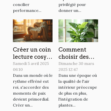
concilier
privilégié pour
performance...
donner un...
Créer un coin
Comment
lecture cosy à
choisir des
la maison
plantes
Samedi 5 avril 2025
Dimanche 30 mars
06:10
2025 12:47
étapes
d'intérieur
Dans un monde où le
Dans une époque où
simples pour
peu
rythme effréné est
la qualité de l'air
un espace
exigeantes
roi, s'accorder des
intérieur préoccupe
détente
pour purifier
moments de paix
de plus en plus,
personnalisé
l'air
devient primordial.
l'intégration de
Créer un...
plantes...