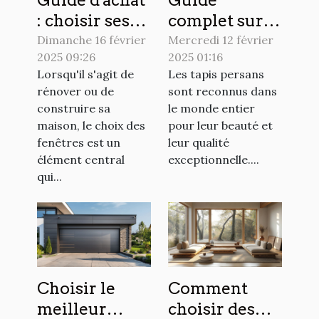
: choisir ses
complet sur
fenêtres sur
l'achat, la
Dimanche 16 février
Mercredi 12 février
2025 09:26
2025 01:16
mesure en
vente et
Lorsqu'il s'agit de
Les tapis persans
PVC, alu ou
l'entretien
rénover ou de
sont reconnus dans
bois
des tapis
construire sa
le monde entier
persans
maison, le choix des
pour leur beauté et
fenêtres est un
leur qualité
élément central
exceptionnelle....
qui...
Choisir le
Comment
meilleur
choisir des