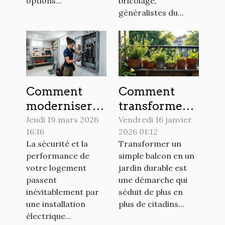
options...
bricolage,
généralistes du...
Comment
Comment
moderniser
transformer
votre
votre balcon
Jeudi 19 mars 2026
Vendredi 16 janvier
16:16
2026 01:12
installation
en jardin
La sécurité et la
Transformer un
électrique
durable ?
performance de
simple balcon en un
domestique ?
votre logement
jardin durable est
passent
une démarche qui
inévitablement par
séduit de plus en
une installation
plus de citadins...
électrique...