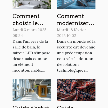
Comment
Comment
choisir le
moderniser
miroir LED
votre sécurité
Lundi 3 mars 2025
Mardi 18 février
09:34
2025 10:02
idéal pour
domestique
Dans l'univers de la
Dans un monde où la
votre salle de
avec des
salle de bain, le
sécurité est devenue
bain
volets
miroir LED s'impose
une préoccupation
électriques
désormais comme
centrale, l'adoption
un élément
de solutions
incontournable,...
technologiques...
Guide d'achat
Guide