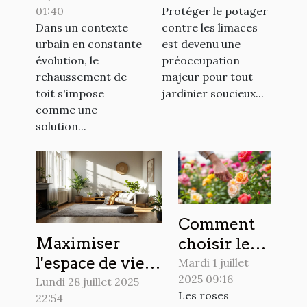
01:40
Protéger le potager
l'habitat
potager ?
Dans un contexte
contre les limaces
urbain ?
urbain en constante
est devenu une
évolution, le
préoccupation
rehaussement de
majeur pour tout
toit s'impose
jardinier soucieux...
comme une
solution...
Comment
Maximiser
choisir les
l'espace de vie :
meilleures
Mardi 1 juillet
2025 09:16
techniques
variétés de
Lundi 28 juillet 2025
Les roses
22:54
modernes de
roses pour