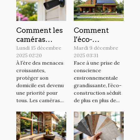
Comment les
Comment
caméras
l'éco-
discrètes
construction
Lundi 15 décembre
Mardi 9 décembre
2025 02:20
2025 03:31
peuvent
peut
À l’ère des menaces
Face à une prise de
renforcer la
transformer
croissantes,
conscience
sécurité de
votre espace
protéger son
environnementale
votre
de vie ?
domicile est devenu
grandissante, l’éco-
domicile ?
une priorité pour
construction séduit
tous. Les caméras...
de plus en plus de...