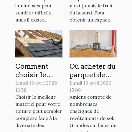
lumière
lumineuses peut
n'est jamais le fruit
sembler difficile,
du hasard. Pour
mais il existe...
obtenir un espace...
Comment
Où acheter du
choisir le
parquet de
meilleur
qualité à
Lundi 13 avril 2026
Lundi 13 avril 2026
16:58
15:06
matériel pour
Amiens ?
Choisir le meilleur
Amiens compte de
votre toiture
matériel pour votre
nombreuses
?
toiture peut sembler
enseignes de
complexe face à la
revêtements de sol.
diversité des
Grandes surfaces de