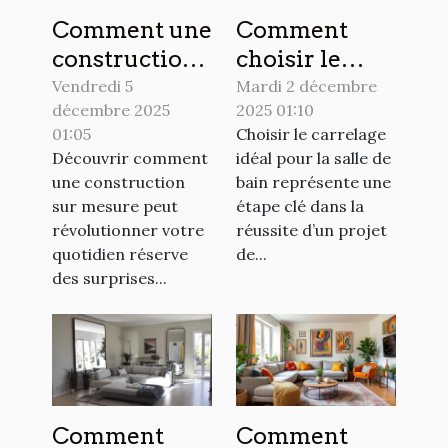
Comment une
Comment
construction
choisir le
sur mesure
carrelage
Vendredi 5
Mardi 2 décembre
décembre 2025
2025 01:10
peut
idéal pour
01:05
Choisir le carrelage
transformer
votre salle de
Découvrir comment
idéal pour la salle de
votre
bain ?
une construction
bain représente une
quotidien ?
sur mesure peut
étape clé dans la
révolutionner votre
réussite d’un projet
quotidien réserve
de...
des surprises...
Comment
Comment