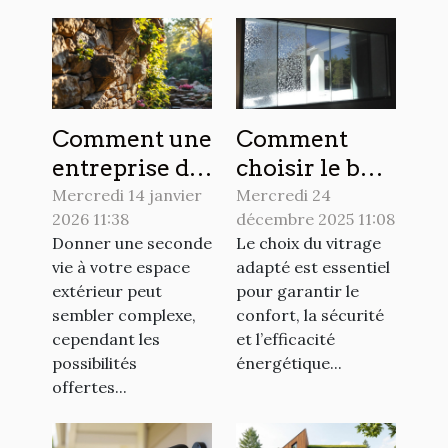
Comment une
Comment
entreprise de
choisir le bon
maçonnerie
type de
Mercredi 14 janvier
Mercredi 24
2026 11:38
décembre 2025 11:08
peut
vitrage pour
Donner une seconde
Le choix du vitrage
transformer
votre maison
vie à votre espace
adapté est essentiel
votre espace
?
extérieur peut
pour garantir le
extérieur ?
sembler complexe,
confort, la sécurité
cependant les
et l’efficacité
possibilités
énergétique...
offertes...