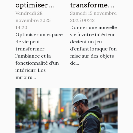
optimiser
transformer
votre espace
votre espace
Vendredi 28
Samedi 15 novembre
novembre 2025
2025 00:42
de vie avec
avec des
14:20
Donner une nouvelle
des miroirs ?
objets de
Optimiser un espace
vie à votre intérieur
décoration
de vie peut
devient un jeu
uniques ?
transformer
d’enfant lorsque l’on
l'ambiance et la
mise sur des objets
fonctionnalité d'un
de...
intérieur. Les
miroirs...