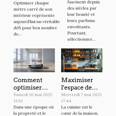
fascinent depuis
Optimiser chaque
réaménagement
votre jardin
des siècles par
mètre carré de son
?
leur beauté et
intérieur représente
leurs parfums
aujourd’hui un véritable
envoûtants.
défi pour bon nombre
Pourtant,
de...
sélectionner...
Comment
Maximiser
optimiser
l'espace de
l'utilisation
rangement
Samedi 10 mai 2025
Mercredi 7 mai 2025
11:02
17:44
de votre robot
dans une
Dans une époque où
La cuisine est le
de nettoyage
petite cuisine
la propreté et le
cœur de la maison,