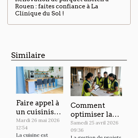
Rouen : faites confiance à La
Clinique du Sol !
Similaire
Faire appel à
Comment
un cuisiniste
optimiser la
à Pau : les
Mardi 26 mai 2026
gestion de
Samedi 25 avril 2026
12:54
raisons
09:36
projets de
La cuisine est
La gestion de projets