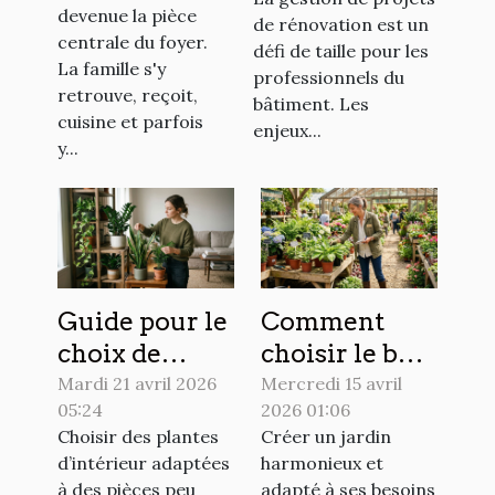
concrètes de
rénovation
devenue la pièce
de rénovation est un
choisir le
pour les
centrale du foyer.
défi de taille pour les
sur-mesure !
La famille s'y
professionnels
professionnels du
retrouve, reçoit,
?
bâtiment. Les
cuisine et parfois
enjeux...
y...
Guide pour le
Comment
choix de
choisir le bon
plantes
spécialiste
Mardi 21 avril 2026
Mercredi 15 avril
05:24
2026 01:06
d'intérieur
pour la
Choisir des plantes
Créer un jardin
peu
création de
d’intérieur adaptées
harmonieux et
exigeantes en
votre jardin ?
à des pièces peu
adapté à ses besoins