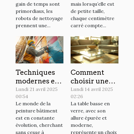
pour une
astuces et
gain de temps sont
mais lorsqu’elle est
maison plus
solutions
primordiaux, les
de petite taille,
propre
pratiques
robots de nettoyage
chaque centimètre
prennent une...
carré compte...
Techniques
Comment
modernes et
choisir une
durables pour
table basse en
Lundi 21 avril 2025
Lundi 14 avril 2025
00:54
02:26
la peinture en
verre pour
Le monde de la
La table basse en
bâtiment
moderniser
peinture bâtiment
verre, avec son
votre salon
est en constante
allure épurée et
évolution, cherchant
moderne,
sans cesse à
représente un choix