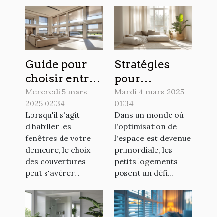
Guide pour
Stratégies
choisir entre
pour
volets
maximiser
Mercredi 5 mars
Mardi 4 mars 2025
2025 02:34
01:34
roulants et
l'espace dans
Lorsqu'il s'agit
Dans un monde où
stores pour
les petits
d'habiller les
l'optimisation de
votre maison
logements
fenêtres de votre
l'espace est devenue
demeure, le choix
primordiale, les
des couvertures
petits logements
peut s'avérer...
posent un défi...