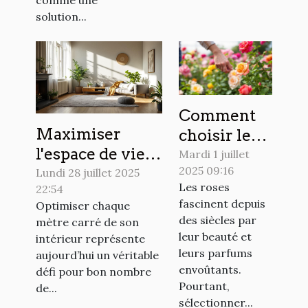
comme une
solution...
Comment
Maximiser
choisir les
l'espace de vie :
meilleures
Mardi 1 juillet
2025 09:16
techniques
variétés de
Lundi 28 juillet 2025
Les roses
22:54
modernes de
roses pour
fascinent depuis
Optimiser chaque
réaménagement
votre jardin
des siècles par
mètre carré de son
?
leur beauté et
intérieur représente
leurs parfums
aujourd’hui un véritable
envoûtants.
défi pour bon nombre
Pourtant,
de...
sélectionner...