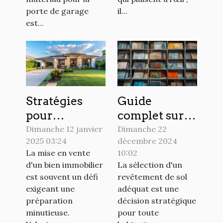
porte de garage
il...
est...
Stratégies
Guide
pour
complet sur la
augmenter la
pose et
Dimanche 12 janvier
Dimanche 22
2025 03:24
décembre 2024
valeur de
l'entretien
La mise en vente
10:02
votre bien
des différents
d'un bien immobilier
La sélection d'un
avant la vente
revêtements
est souvent un défi
revêtement de sol
de sol
exigeant une
adéquat est une
préparation
décision stratégique
minutieuse.
pour toute