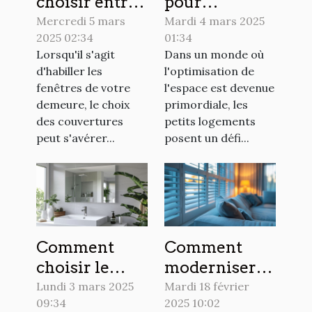
choisir entre
pour
volets
maximiser
Mercredi 5 mars
Mardi 4 mars 2025
2025 02:34
01:34
roulants et
l'espace dans
Lorsqu'il s'agit
Dans un monde où
stores pour
les petits
d'habiller les
l'optimisation de
votre maison
logements
fenêtres de votre
l'espace est devenue
demeure, le choix
primordiale, les
des couvertures
petits logements
peut s'avérer...
posent un défi...
Comment
Comment
choisir le
moderniser
miroir LED
votre sécurité
Lundi 3 mars 2025
Mardi 18 février
09:34
2025 10:02
idéal pour
domestique