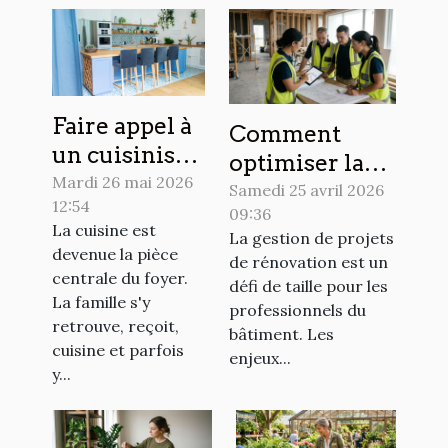
Faire appel à
Comment
un cuisiniste
optimiser la
à Pau : les
Mardi 26 mai 2026
gestion de
Samedi 25 avril 2026
12:54
raisons
09:36
projets de
La cuisine est
concrètes de
La gestion de projets
rénovation
devenue la pièce
de rénovation est un
choisir le
pour les
centrale du foyer.
défi de taille pour les
sur-mesure !
La famille s'y
professionnels
professionnels du
retrouve, reçoit,
?
bâtiment. Les
cuisine et parfois
enjeux...
y...