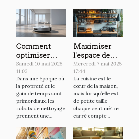
Comment
Maximiser
optimiser
l'espace de
l'utilisation
rangement
Samedi 10 mai 2025
Mercredi 7 mai 2025
11:02
17:44
de votre robot
dans une
Dans une époque où
La cuisine est le
de nettoyage
petite cuisine
la propreté et le
cœur de la maison,
pour une
astuces et
gain de temps sont
mais lorsqu’elle est
maison plus
solutions
primordiaux, les
de petite taille,
propre
pratiques
robots de nettoyage
chaque centimètre
prennent une...
carré compte...