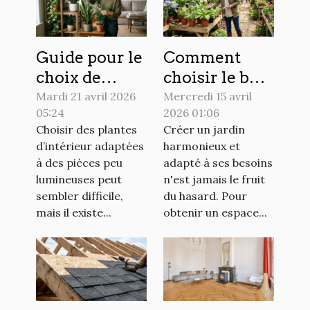
Guide pour le
Comment
choix de
choisir le bon
plantes
spécialiste
Mardi 21 avril 2026
Mercredi 15 avril
05:24
2026 01:06
d'intérieur
pour la
Choisir des plantes
Créer un jardin
peu
création de
d’intérieur adaptées
harmonieux et
exigeantes en
votre jardin ?
à des pièces peu
adapté à ses besoins
lumière
lumineuses peut
n'est jamais le fruit
sembler difficile,
du hasard. Pour
mais il existe...
obtenir un espace...