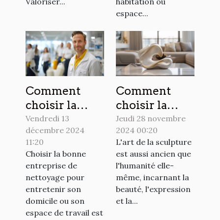
Valoriser...
habitation ou
espace...
Comment
Comment
choisir la
choisir la
meilleure
sculpture
Vendredi 13
Jeudi 28 novembre
décembre 2024
2024 00:20
entreprise de
parfaite pour
11:20
L'art de la sculpture
nettoyage
sublimer
Choisir la bonne
est aussi ancien que
pour votre
chaque pièce
entreprise de
l'humanité elle-
domicile ou
de votre
nettoyage pour
même, incarnant la
bureau
maison
entretenir son
beauté, l'expression
domicile ou son
et la...
espace de travail est