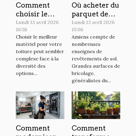
Comment
Où acheter du
choisir le
parquet de
meilleur
qualité à
Lundi 13 avril 2026
Lundi 13 avril 2026
16:58
15:06
matériel pour
Amiens ?
Choisir le meilleur
Amiens compte de
votre toiture
matériel pour votre
nombreuses
?
toiture peut sembler
enseignes de
complexe face à la
revêtements de sol.
diversité des
Grandes surfaces de
options...
bricolage,
généralistes du...
Comment
Comment