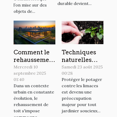
durable devient...
l’on mise sur des
objets de...
Comment le
Techniques
rehaussement
naturelles
de toit
pour éloigner
Mercredi 10
Samedi 23 août 2025
septembre 2025
00:28
transforme
les limaces du
01:40
Protéger le potager
l'habitat
potager ?
Dans un contexte
contre les limaces
urbain ?
urbain en constante
est devenu une
évolution, le
préoccupation
rehaussement de
majeur pour tout
toit s'impose
jardinier soucieux...