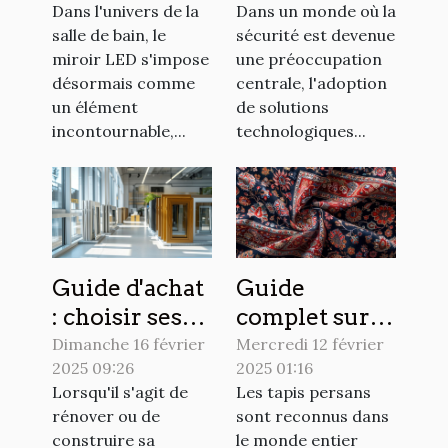
Dans l'univers de la
Dans un monde où la
votre salle de
avec des
salle de bain, le
sécurité est devenue
bain
volets
miroir LED s'impose
une préoccupation
électriques
désormais comme
centrale, l'adoption
un élément
de solutions
incontournable,...
technologiques...
Guide d'achat
Guide
: choisir ses
complet sur
fenêtres sur
l'achat, la
Dimanche 16 février
Mercredi 12 février
2025 09:26
2025 01:16
mesure en
vente et
Lorsqu'il s'agit de
Les tapis persans
PVC, alu ou
l'entretien
rénover ou de
sont reconnus dans
bois
des tapis
construire sa
le monde entier