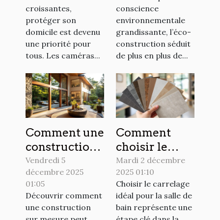
renforcer la
transformer
croissantes,
conscience
sécurité de
votre espace
protéger son
environnementale
votre
de vie ?
domicile est devenu
grandissante, l’éco-
domicile ?
une priorité pour
construction séduit
tous. Les caméras...
de plus en plus de...
Comment une
Comment
construction
choisir le
sur mesure
carrelage
Vendredi 5
Mardi 2 décembre
décembre 2025
2025 01:10
peut
idéal pour
01:05
Choisir le carrelage
transformer
votre salle de
Découvrir comment
idéal pour la salle de
votre
bain ?
une construction
bain représente une
quotidien ?
sur mesure peut
étape clé dans la