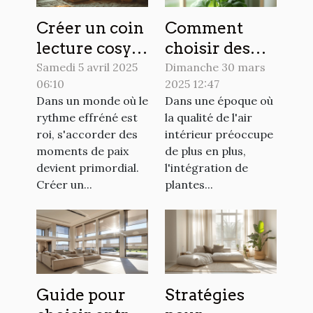
Créer un coin
Comment
lecture cosy à
choisir des
la maison
plantes
Samedi 5 avril 2025
Dimanche 30 mars
06:10
2025 12:47
étapes
d'intérieur
Dans un monde où le
Dans une époque où
simples pour
peu
rythme effréné est
la qualité de l'air
un espace
exigeantes
roi, s'accorder des
intérieur préoccupe
détente
pour purifier
moments de paix
de plus en plus,
personnalisé
l'air
devient primordial.
l'intégration de
Créer un...
plantes...
Guide pour
Stratégies