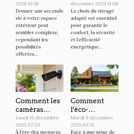
2026 11:38
décembre 2025 11:08
peut
vitrage pour
Donner une seconde
Le choix du vitrage
transformer
votre maison
vie à votre espace
adapté est essentiel
votre espace
?
extérieur peut
pour garantir le
extérieur ?
sembler complexe,
confort, la sécurité
cependant les
et l’efficacité
possibilités
énergétique...
offertes...
Comment les
Comment
caméras
l'éco-
discrètes
construction
Lundi 15 décembre
Mardi 9 décembre
2025 02:20
2025 03:31
peuvent
peut
À l’ère des menaces
Face à une prise de