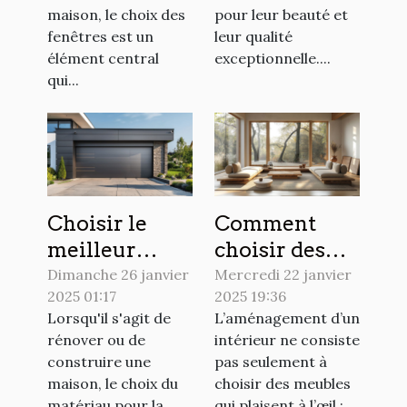
persans
maison, le choix des
pour leur beauté et
fenêtres est un
leur qualité
élément central
exceptionnelle....
qui...
Choisir le
Comment
meilleur
choisir des
matériau
meubles
Dimanche 26 janvier
Mercredi 22 janvier
2025 01:17
2025 19:36
pour votre
durables pour
Lorsqu'il s'agit de
L’aménagement d’un
porte de
votre
rénover ou de
intérieur ne consiste
garage
intérieur
construire une
pas seulement à
maison, le choix du
choisir des meubles
matériau pour la
qui plaisent à l’œil ;