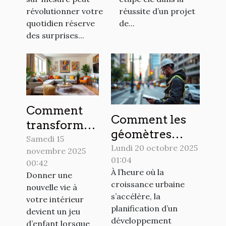
révolutionner votre
réussite d’un projet
quotidien réserve
de...
des surprises...
Comment
Comment les
transformer
géomètres
votre espace
Samedi 15
experts
Lundi 20 octobre 2025
novembre 2025
avec des
01:04
facilitent le
00:42
objets de
À l’heure où la
Donner une
développement
décoration
croissance urbaine
nouvelle vie à
urbain durable
uniques ?
s’accélère, la
votre intérieur
?
planification d’un
devient un jeu
développement
d’enfant lorsque