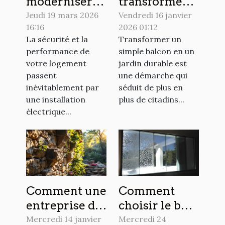
moderniser
transformer
votre
votre balcon
Jeudi 19 mars 2026
Vendredi 16 janvier
16:16
2026 01:12
installation
en jardin
La sécurité et la
Transformer un
électrique
durable ?
performance de
simple balcon en un
domestique ?
votre logement
jardin durable est
passent
une démarche qui
inévitablement par
séduit de plus en
une installation
plus de citadins...
électrique...
Comment une
Comment
entreprise de
choisir le bon
maçonnerie
type de
Mercredi 14 janvier
Mercredi 24