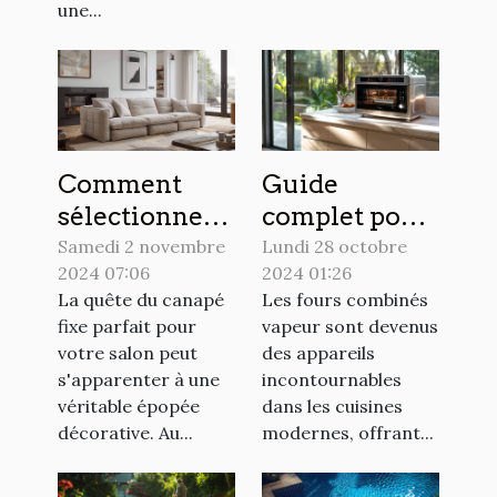
une...
Comment
Guide
sélectionner
complet pour
le canapé fixe
choisir son
Samedi 2 novembre
Lundi 28 octobre
2024 07:06
2024 01:26
idéal pour
four combiné
La quête du canapé
Les fours combinés
sublimer
vapeur en
fixe parfait pour
vapeur sont devenus
votre salon
2024
votre salon peut
des appareils
s'apparenter à une
incontournables
véritable épopée
dans les cuisines
décorative. Au...
modernes, offrant...