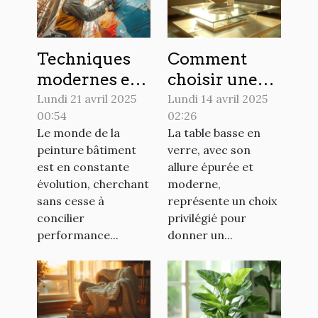
Techniques
Comment
modernes et
choisir une
durables pour
table basse en
Lundi 21 avril 2025
Lundi 14 avril 2025
00:54
02:26
la peinture en
verre pour
Le monde de la
La table basse en
bâtiment
moderniser
peinture bâtiment
verre, avec son
votre salon
est en constante
allure épurée et
évolution, cherchant
moderne,
sans cesse à
représente un choix
concilier
privilégié pour
performance...
donner un...