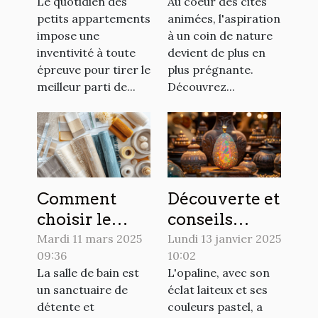
Le quotidien des
Au coeur des cités
optimisation
secrets d'un
petits appartements
animées, l'aspiration
maximale de
espace vert en
impose une
à un coin de nature
l'espace
ville
inventivité à toute
devient de plus en
épreuve pour tirer le
plus prégnante.
meilleur parti de...
Découvrez...
Comment
Découverte et
choisir le
conseils
matériau
d'achat pour
Mardi 11 mars 2025
Lundi 13 janvier 2025
09:36
10:02
idéal pour
les amateurs
La salle de bain est
L'opaline, avec son
votre rideau
d'opaline
un sanctuaire de
éclat laiteux et ses
de douche
détente et
couleurs pastel, a