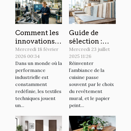
Comment les
Guide de
innovations
sélection :
en textiles
choisir le
Mercredi 18 février
Mercredi 23 juillet
2026 00:34
2025 11:26
techniques
papier peint
Dans un monde où la
Réinventer
transforment-
idéal pour
performance
l’ambiance de la
elles le
votre cuisine
industrielle est
cuisine passe
secteur
constamment
souvent par le choix
industriel ?
redéfinie, les textiles
du revêtement
techniques jouent
mural, et le papier
un...
peint...