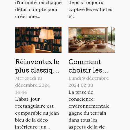
d'intimité, où chaque
depuis toujours
détail compte pour
captivé les esthètes
créer une...
et...
Réinventez le
Comment
plus classique
choisir les
des
matériaux
Mercredi 18
Lundi 9 décembre
décembre 2024
2024 02:08
luminaires :
écologiques
14:44
La prise de
l'abat-jour
pour votre
L’abat-jour
conscience
rectangulaire
décoration
rectangulaire est
environnementale
intérieure
comparable au jean
gagne du terrain
bleu de la déco
dans tous les
intérieure : un...
aspects de la vie