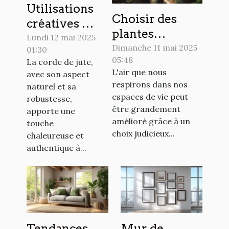
Utilisations
Choisir des
créatives de
plantes
la corde de
Lundi 12 mai 2025
d'intérieur
Dimanche 11 mai 2025
01:30
jute dans la
05:48
purifiantes
La corde de jute,
décoration
L'air que nous
avec son aspect
pour un
intérieure
respirons dans nos
naturel et sa
environnement
espaces de vie peut
robustesse,
sain et apaisant
être grandement
apporte une
amélioré grâce à un
touche
choix judicieux...
chaleureuse et
authentique à...
Tendances
Mur de