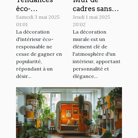
éco-
cadres sans
responsables
perçage des
Samedi 3 mai 2025
Jeudi 1 mai 2025
01:01
20:02
en décoration
alternatives
La décoration
La décoration
d'intérieur
innovantes
d'intérieur éco-
murale est un
pour 2023
pour votre
responsable ne
élément clé de
déco
cesse de gagner en
l'atmosphère d'un
popularité,
intérieur, apportant
répondant à un
personnalité et
désir...
élégance...