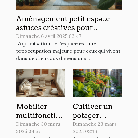
Aménagement petit espace
astuces créatives pour
optimiser chaque mètre carré
Dimanche 6 avril 2025 03:47
L'optimisation de l'espace est une
préoccupation majeure pour ceux qui vivent
dans des lieux aux dimensions...
Mobilier
Cultiver un
multifonction
potager
pour petits
urbain sur un
Dimanche 30 mars
Dimanche 23 mars
2025 04:57
2025 02:16
appartements
balcon les