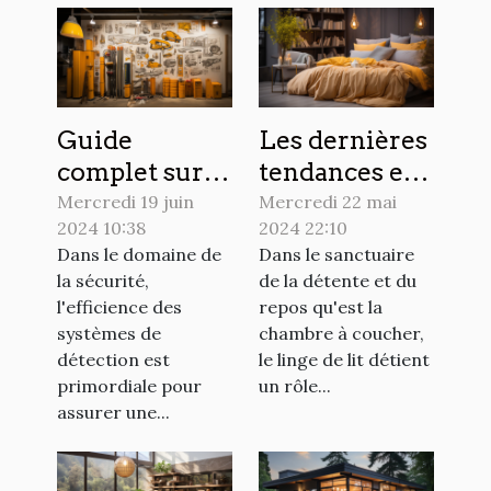
Guide
Les dernières
complet sur le
tendances en
choix et
matière de
Mercredi 19 juin
Mercredi 22 mai
2024 10:38
2024 22:10
l'installation
design de
Dans le domaine de
Dans le sanctuaire
des
linge de lit
la sécurité,
de la détente et du
colonnettes
pour
l'efficience des
repos qu'est la
pour
sublimer
systèmes de
chambre à coucher,
optimiser la
votre
détection est
le linge de lit détient
primordiale pour
un rôle...
détection
chambre
assurer une...
dans les
systèmes de
sécurité