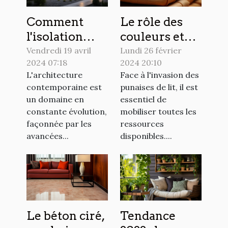
Le rôle des
Comment
couleurs et
l'isolation
des textures
extérieure
Lundi 26 février
Vendredi 19 avril
2024 20:10
2024 07:18
dans la lutte
influence le
Face à l'invasion des
L'architecture
contre les
design
punaises de lit, il est
contemporaine est
punaises de
moderne des
essentiel de
un domaine en
lit
maisons
mobiliser toutes les
constante évolution,
ressources
façonnée par les
disponibles....
avancées...
Le béton ciré,
Tendance