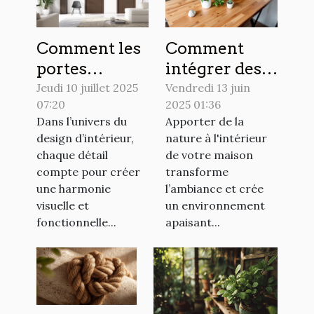
Comment les
Comment
portes
intégrer des
affleurantes
éléments
Jeudi 10 juillet 2025
Vendredi 13 juin
07:20
2025 01:36
transforment-
naturels dans
Dans l’univers du
Apporter de la
elles
votre
design d’intérieur,
nature à l'intérieur
l'esthétique
décoration
chaque détail
de votre maison
intérieure ?
intérieure
compte pour créer
transforme
une harmonie
l’ambiance et crée
visuelle et
un environnement
fonctionnelle...
apaisant...