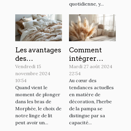
quotidienne, y...
Les avantages
Comment
des
intégrer
différentes
l'herbe de la
Vendredi 15
Mardi 27 août 2024
novembre 2024
22:54
matières de
pampa dans
10:54
Au cœur des
housses de
votre
Quand vient le
tendances actuelles
couette pour
décoration
moment de plonger
en matière de
un sommeil
intérieure
dans les bras de
décoration, l'herbe
réparateur
Morphée, le choix de
de la pampa se
notre linge de lit
distingue par sa
peut avoir un...
capacité...