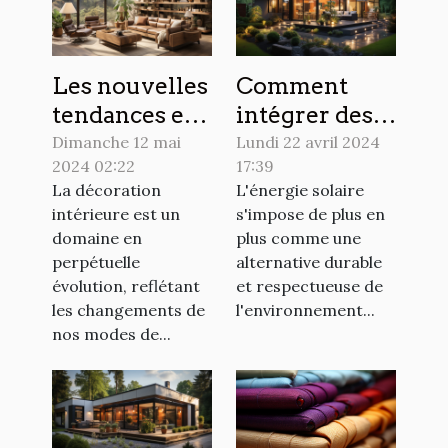
Les nouvelles
Comment
tendances en
intégrer des
matière de
panneaux
Dimanche 12 mai
Lundi 22 avril 2024
2024 02:22
17:39
décoration
solaires dans
La décoration
L'énergie solaire
intérieure
votre design
intérieure est un
s'impose de plus en
pour 2024
extérieur
domaine en
plus comme une
perpétuelle
alternative durable
évolution, reflétant
et respectueuse de
les changements de
l'environnement...
nos modes de...