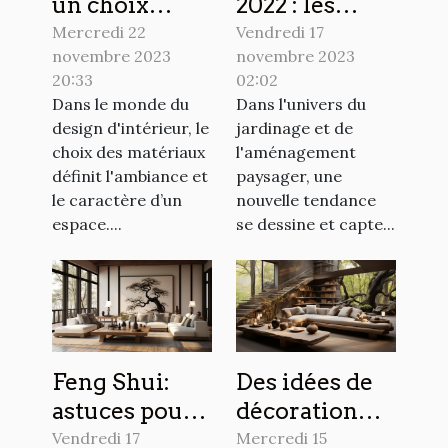
un choix
2022 : les
audacieux
plantes
Mercredi 22
Vendredi 17
novembre 2023
novembre 2023
pour votre
grimpantes
20:33
02:02
intérieur
pour
Dans le monde du
Dans l'univers du
sublimer
design d'intérieur, le
jardinage et de
votre
choix des matériaux
l'aménagement
extérieur
définit l'ambiance et
paysager, une
le caractère d’un
nouvelle tendance
espace....
se dessine et capte...
Feng Shui:
Des idées de
astuces pour
décoration
harmoniser
pour un
Vendredi 17
Mercredi 15