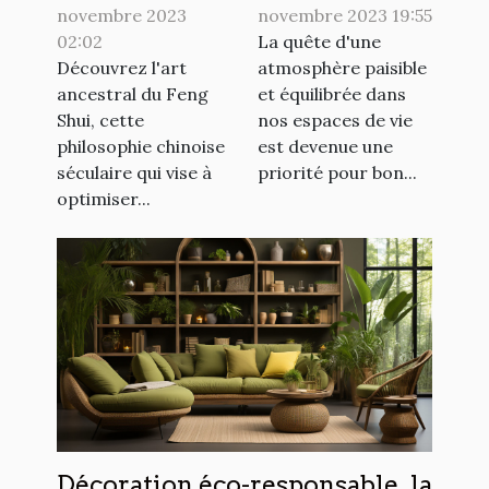
novembre 2023
novembre 2023 19:55
votre
intérieur zen
02:02
La quête d'une
intérieur
Découvrez l'art
atmosphère paisible
ancestral du Feng
et équilibrée dans
Shui, cette
nos espaces de vie
philosophie chinoise
est devenue une
séculaire qui vise à
priorité pour bon...
optimiser...
Décoration éco-responsable, la