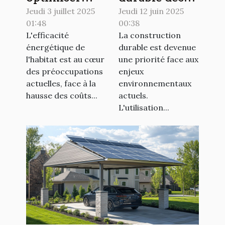
l'efficacité
matériaux :
Jeudi 3 juillet 2025
Jeudi 12 juin 2025
01:48
00:38
énergétique
Bétons
L'efficacité
La construction
de votre
écologiques
énergétique de
durable est devenue
maison ?
et leurs
l'habitat est au cœur
une priorité face aux
avantages
des préoccupations
enjeux
actuelles, face à la
environnementaux
hausse des coûts...
actuels.
L'utilisation...