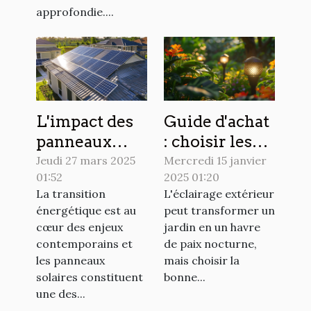
approfondie....
L'impact des
Guide d'achat
panneaux
: choisir les
solaires sur la
meilleures
Jeudi 27 mars 2025
Mercredi 15 janvier
01:52
2025 01:20
valeur
lampes
La transition
L'éclairage extérieur
immobilière
solaires pour
énergétique est au
peut transformer un
des maisons
jardin
cœur des enjeux
jardin en un havre
contemporains et
de paix nocturne,
les panneaux
mais choisir la
solaires constituent
bonne...
une des...