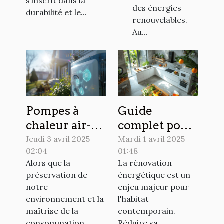
s’inscrit dans la
des énergies
durabilité et le...
renouvelables.
Au...
Pompes à
Guide
chaleur air-
complet pour
eau avantages
maîtriser
Jeudi 3 avril 2025
Mardi 1 avril 2025
02:04
01:48
et économies
votre
Alors que la
La rénovation
potentielles
rénovation
préservation de
énergétique est un
pour les
énergétique
notre
enjeu majeur pour
propriétaires
environnement et la
l'habitat
maîtrise de la
contemporain.
consommation
Réduire sa