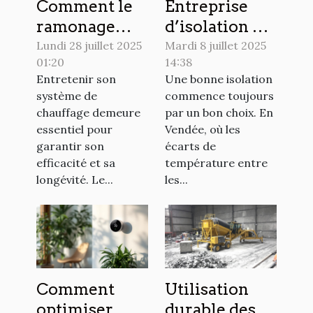
Comment le
Entreprise
ramonage
d’isolation en
régulier peut
Vendée :
Lundi 28 juillet 2025
Mardi 8 juillet 2025
01:20
14:38
prolonger la
comment
Entretenir son
Une bonne isolation
durée de vie
choisir le bon
système de
commence toujours
de votre
prestataire ?
chauffage demeure
par un bon choix. En
système de
essentiel pour
Vendée, où les
chauffage ?
garantir son
écarts de
efficacité et sa
température entre
longévité. Le...
les...
Comment
Utilisation
optimiser
durable des