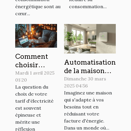
énergétique sont au
consommation...
cœur...
Comment
Automatisation
choisir
de la maison
entre tarif
Mardi 1 avril 2025
économies et
Dimanche 30 mars
01:20
fixe et tarif
2025 04:56
confort grâce
La question du
indexé pour
Imaginez une maison
choix de votre
aux systèmes
votre
qui s'adapte à vos
tarif d'électricité
domotiques
électricité
besoins tout en
est souvent
économes en
réduisant votre
épineuse et
énergie
facture d'énergie.
mérite une
Dans un monde où...
réflexion