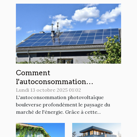
Comment
l'autoconsommation
photovoltaïque redéfinit-elle
Lundi 13 octobre 2025 01:02
L'autoconsommation photovoltaïque
le marché de l'énergie ?
bouleverse profondément le paysage du
marché de l'énergie. Grâce à cette...