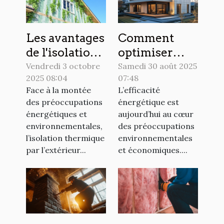
Les avantages
Comment
de l'isolation
optimiser
thermique
l'efficacité
Vendredi 3 octobre
Samedi 30 août 2025
2025 08:04
07:48
par l'extérieur
énergétique
Face à la montée
L’efficacité
expliqués
grâce à
des préoccupations
énergétique est
l'isolation
énergétiques et
aujourd’hui au cœur
moderne ?
environnementales,
des préoccupations
l’isolation thermique
environnementales
par l’extérieur...
et économiques....