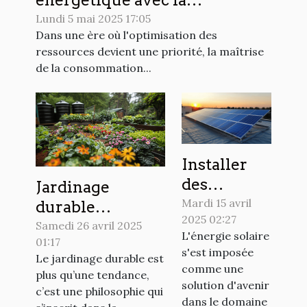
énergétique avec la
domotique efficace et
Lundi 5 mai 2025 17:05
Dans une ère où l'optimisation des
économique
ressources devient une priorité, la maîtrise
de la consommation...
Installer
des
Jardinage
panneaux
Mardi 15 avril
durable
2025 02:27
solaires en
pratiques pour
Samedi 26 avril 2025
L'énergie solaire
2023 est-ce
01:17
un extérieur
s'est imposée
Le jardinage durable est
rentable
respectueux de
comme une
plus qu’une tendance,
dans votre
l'environnement
solution d'avenir
c’est une philosophie qui
région
dans le domaine