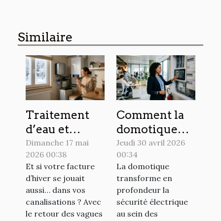
Similaire
Traitement
Comment la
d’eau et
domotique
économies
redéfinit la
Dimanche 17 mai
Jeudi 30 avril 2026
2026 00:38
00:34
d’énergie :
sécurité
Et si votre facture
La domotique
des alliés
électrique en
d’hiver se jouait
transforme en
insoupçonnés
entreprise
aussi… dans vos
profondeur la
pour l’hiver
canalisations ? Avec
sécurité électrique
le retour des vagues
au sein des